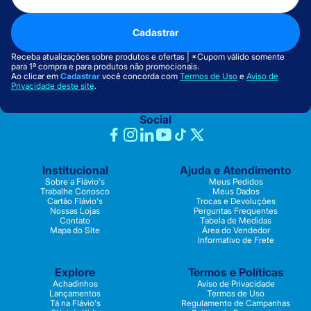
Cadastrar
Receba atualizações sobre produtos e ofertas | *Cupom válido somente
para 1ª compra e para produtos não promocionais.
Ao clicar em
Cadastrar
você concorda com
Termos de Uso
e
Aviso de
Privacidade deste site
.
Social
Institucional
Ajuda e Atendimento
Sobre a Flávio's
Meus Pedidos
Trabalhe Conosco
Meus Dados
Cartão Flávio's
Trocas e Devoluções
Nossas Lojas
Perguntas Frequentes
Contato
Tabela de Medidas
Mapa do Site
Área do Vendedor
Informativo de Frete
Explore
Termos e Políticas
Achadinhos
Aviso de Privacidade
Lançamentos
Termos de Uso
Tá na Flávio's
Regulamento de Campanhas