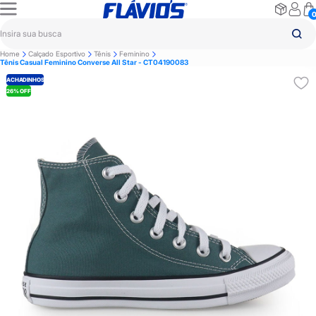
Home
Calçado Esportivo
Tênis
Feminino
Tênis Casual Feminino Converse All Star - CT04190083
ACHADINHOS
26% OFF