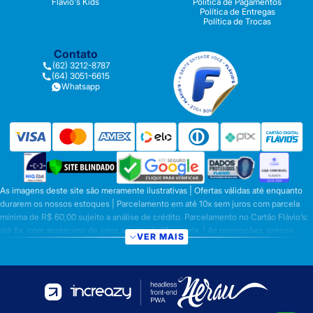
Flávio's Kids
Política de Pagamentos
Política de Entregas
Política de Trocas
Contato
(62) 3212-8787
(64) 3051-6615
Whatsapp
As imagens deste site são meramente ilustrativas | Ofertas válidas até enquanto
durarem os nossos estoques | Parcelamento em até 10x sem juros com parcela
mínima de R$ 60,00 sujeito a análise de crédito. Parcelamento no Cartão Flávio’s:
até 8x, com acréscimo de juros a partir da 6ª parcela. | As promoções, preços,
VER MAIS
parcelamentos e condições de pagamento são válidas apenas para compras
efetuadas nesta loja virtual | A inclusão no carrinho não garante o preço e/ou a
disponibilidade do produto | Vendas sujeitas a análise e disponibilidade | Os
preços válidos para os produtos serão aqueles exibidos no ato da conclusão da
operação, conforme exibição, e desde que haja disponibilidade dos produtos |
Frete Grátis para compras em Goiás, DF com pedido mínimo de R$ 349,90,