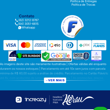
Política de Entregas
Política de Trocas
Contato
(62) 3212-8787
(64) 3051-6615
Whatsapp
As imagens deste site são meramente ilustrativas | Ofertas válidas até enquanto
durarem os nossos estoques | Parcelamento em até 10x sem juros com parcela
mínima de R$ 60,00 sujeito a análise de crédito. Parcelamento no Cartão Flávio’s:
até 8x, com acréscimo de juros a partir da 6ª parcela. | As promoções, preços,
VER MAIS
parcelamentos e condições de pagamento são válidas apenas para compras
efetuadas nesta loja virtual | A inclusão no carrinho não garante o preço e/ou a
disponibilidade do produto | Vendas sujeitas a análise e disponibilidade | Os
preços válidos para os produtos serão aqueles exibidos no ato da conclusão da
operação, conforme exibição, e desde que haja disponibilidade dos produtos |
Frete Grátis para compras em Goiás, DF com pedido mínimo de R$ 349,90,