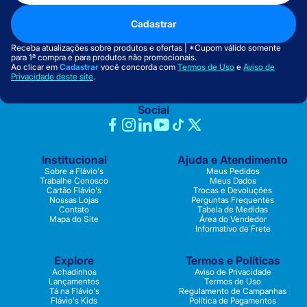
Cadastrar
Receba atualizações sobre produtos e ofertas | *Cupom válido somente
para 1ª compra e para produtos não promocionais.
Ao clicar em
Cadastrar
você concorda com
Termos de Uso
e
Aviso de
Privacidade deste site
.
Social
Institucional
Ajuda e Atendimento
Sobre a Flávio's
Meus Pedidos
Trabalhe Conosco
Meus Dados
Cartão Flávio's
Trocas e Devoluções
Nossas Lojas
Perguntas Frequentes
Contato
Tabela de Medidas
Mapa do Site
Área do Vendedor
Informativo de Frete
Explore
Termos e Políticas
Achadinhos
Aviso de Privacidade
Lançamentos
Termos de Uso
Tá na Flávio's
Regulamento de Campanhas
Flávio's Kids
Política de Pagamentos