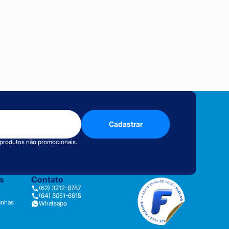
Cadastrar
 produtos não promocionais.
as
Contato
(62) 3212-8787
(64) 3051-6615
anhas
Whatsapp