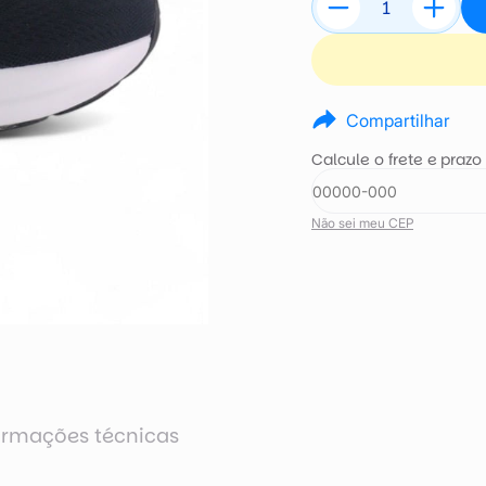
Compartilhar
Calcule o frete e prazo
Não sei meu CEP
ormações técnicas