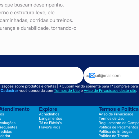
eres que buscam desempenho,
rno e estrutura leve, ele
caminhadas, corridas ou treinos.
rança e durabilidade, tornando-o
izações sobre produtos e ofertas | *Cupom válido somente para 1ª compra e para
m
Cadastrar
você concorda com
Termos de Uso
e
Aviso de Privacidade deste site
.
 Atendimento
Explore
Termos e Polític
os
Achadinhos
Aviso de Privacidade
s
Lançamentos
Termos de Uso
evoluções
Tá na Flávio's
Regulamento de Camp
Frequentes
Flávio's Kids
Política de Pagamentos
Medidas
Política de Entregas
ndedor
Política de Trocas