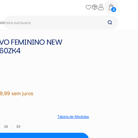
0
na
IVO FEMININO NEW
60ZK4
39,99 sem juros
Tabela de Medidas
38
39