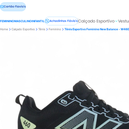
Cartão Flavio's
Calçado Esportivo
Vestu
Achadinhos Flávio's
FEMININO
MASCULINO
INFANTIL
Home
Calçado Esportivo
Tênis
Feminino
Tênis Esportivo Feminino New Balance - W46