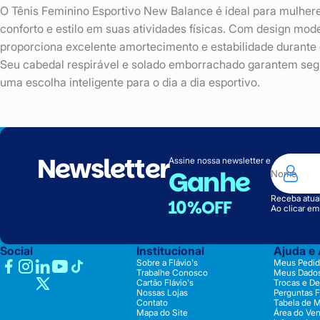
O Tênis Feminino Esportivo New Balance é ideal para mulh
conforto e estilo em suas atividades físicas. Com design mode
proporciona excelente amortecimento e estabilidade durante 
Seu cabedal respirável e solado emborrachado garantem segu
uma escolha inteligente para o dia a dia esportivo.
Newsletter
Assine nossa newsletter e
Ganhe
Receba atual
10%OFF
Ao clicar e
Social
Institucional
Ajuda e
Sobre a Flávio's
Meus Pedid
Trabalhe Conosco
Meus Dado
Cartão Flávio's
Trocas e D
Nossas Lojas
Perguntas 
Contato
Tabela de 
Mapa do Site
Área do Ve