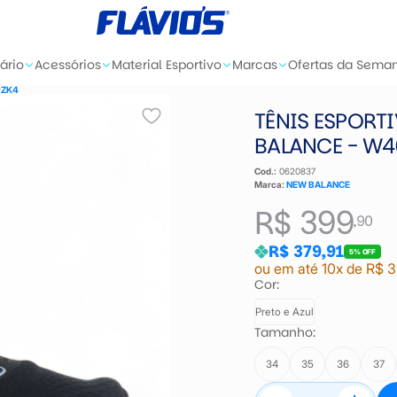
ário
Acessórios
Material Esportivo
Marcas
Ofertas da Sema
0ZK4
TÊNIS ESPORT
BALANCE - W4
Cod.:
0620837
Marca:
NEW BALANCE
R$ 399
,90
R$ 379,91
5% OFF
ou em até 10x de R$ 
Cor:
Preto e Azul
Tamanho:
34
35
36
37