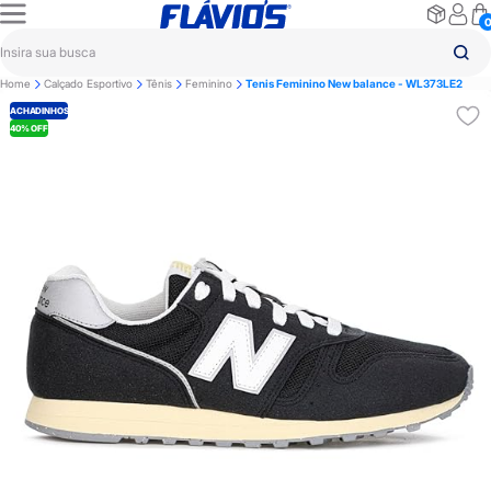
Home
Calçado Esportivo
Tênis
Feminino
Tenis Feminino New balance - WL373LE2
ACHADINHOS
40% OFF