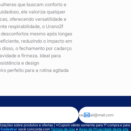
mulheres que buscam conforto e
idadoso, ele valoriza qualquer
cas, oferecendo versatilidade e
te respirabilidade, o Urano2f
o desconfortos mesmo após longas
eficiente, reduzindo o impacto em
 disso, o fechamento por cadarço
avidade e firmeza. Ideal para
sistência e design
 perfeito para a rotina agitada
izações sobre produtos e ofertas | *Cupom válido somente para 1ª compra e para
m
Cadastrar
você concorda com
Termos de Uso
e
Aviso de Privacidade deste site
.