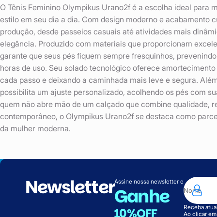
O Tênis Feminino Olympikus Urano2f é a escolha ideal para 
estilo em seu dia a dia. Com design moderno e acabamento cu
produção, desde passeios casuais até atividades mais dinâmi
elegância. Produzido com materiais que proporcionam excelen
garante que seus pés fiquem sempre fresquinhos, prevenind
horas de uso. Seu solado tecnológico oferece amortecimento 
cada passo e deixando a caminhada mais leve e segura. Além
possibilita um ajuste personalizado, acolhendo os pés com su
quem não abre mão de um calçado que combine qualidade, re
contemporâneo, o Olympikus Urano2f se destaca como parceiro
da mulher moderna.
Newsletter
Assine nossa newsletter e
Ganhe
Receba atual
10%OFF
Ao clicar e