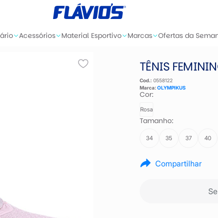
ário
Acessórios
Material Esportivo
Marcas
Ofertas da Sema
TÊNIS FEMINI
Cod.:
0558122
Marca:
OLYMPIKUS
Cor:
Rosa
Tamanho:
34
35
37
40
Compartilhar
Se