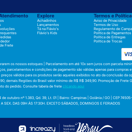
 Atendimento
Explore
Termos e Polític
os
Achadinhos
Aviso de Privacidade
s
Lançamentos
Termos de Uso
evoluções
Tá na Flávio's
Regulamento de Camp
Frequentes
Flávio's Kids
Política de Pagamentos
Medidas
Política de Entregas
ndedor
Política de Trocas
 de Frete
durarem os nossos estoques | Parcelamento em até 10x sem juros com parcela mínim
preços, parcelamentos e condições de pagamento são válidas apenas para compras efe
 Os preços válidos para os produtos serão aqueles exibidos no ato da conclusão da 
, demais Regiões do Brasil valor mínimo de R$ R$ 349,90. Promoção de Frete Gráti
to do pedido. Consulte tabela de frete
clicando aqui
utubro nº 1.383, Qd. 39, Lt. 01 | Bairro: Campinas | Goiânia / GO | CEP 74505
 SEG. A SEX. DAS 09H ÀS 17:30H. EXCETO SÁBADOS, DOMINGOS E FERIADOS