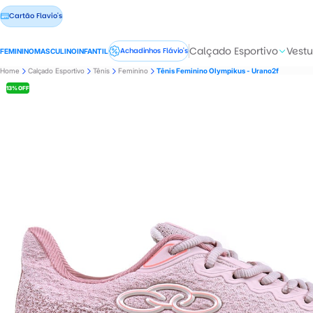
Cartão Flavio's
Calçado Esportivo
Vestu
Achadinhos Flávio's
FEMININO
MASCULINO
INFANTIL
Home
Calçado Esportivo
Tênis
Feminino
Tênis Feminino Olympikus - Urano2f
13% OFF