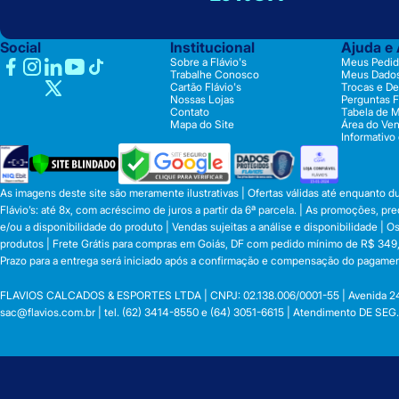
Social
Institucional
Ajuda e
Sobre a Flávio's
Meus Pedid
Trabalhe Conosco
Meus Dado
Cartão Flávio's
Trocas e D
Nossas Lojas
Perguntas 
Contato
Tabela de 
Mapa do Site
Área do Ve
Informativo
As imagens deste site são meramente ilustrativas | Ofertas válidas até enquanto 
Flávio’s: até 8x, com acréscimo de juros a partir da 6ª parcela. | As promoções, 
e/ou a disponibilidade do produto | Vendas sujeitas a análise e disponibilidade |
produtos | Frete Grátis para compras em Goiás, DF com pedido mínimo de R$ 349,90
Prazo para a entrega será iniciado após a confirmação e compensação do pagamen
FLAVIOS CALCADOS & ESPORTES LTDA | CNPJ: 02.138.006/0001-55 | Avenida 24 de o
sac@flavios.com.br
| tel. (62) 3414-8550 e (64) 3051-6615 | Atendimento DE