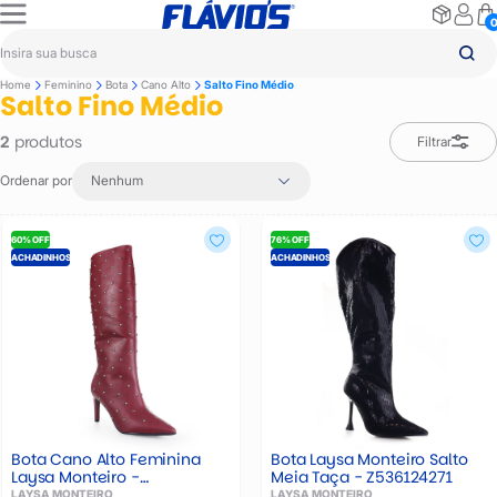
Home
Feminino
Bota
Cano Alto
Salto Fino Médio
Salto Fino Médio
produtos
2
Filtrar
Ordenar por
Nenhum
60% OFF
76% OFF
ACHADINHOS
ACHADINHOS
Bota Cano Alto Feminina
Bota Laysa Monteiro Salto
Laysa Monteiro -
Meia Taça - Z536124271
Z544028230
LAYSA MONTEIRO
LAYSA MONTEIRO