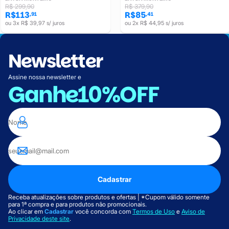
R$ 299,90
R$ 379,90
R$113
R$85
,91
,41
ou 3x R$ 39,97 s/ juros
ou 2x R$ 44,95 s/ juros
Newsletter
Assine nossa newsletter e
Ganhe
10%OFF
Cadastrar
Receba atualizações sobre produtos e ofertas | *Cupom válido somente
para 1ª compra e para produtos não promocionais.
Ao clicar em
Cadastrar
você concorda com
Termos de Uso
e
Aviso de
Privacidade deste site
.