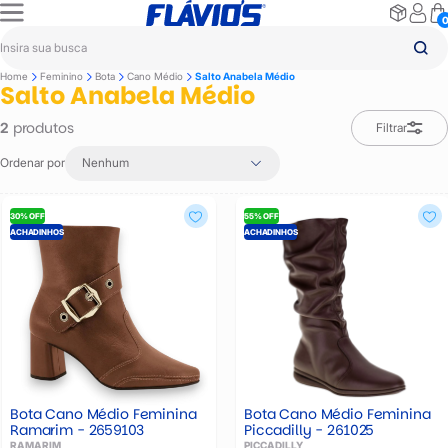
Home
Feminino
Bota
Cano Médio
Salto Anabela Médio
Salto Anabela Médio
produtos
2
Filtrar
Ordenar por
Nenhum
30% OFF
55% OFF
ACHADINHOS
ACHADINHOS
Bota Cano Médio Feminina
Bota Cano Médio Feminina
Ramarim - 2659103
Piccadilly - 261025
RAMARIM
PICCADILLY