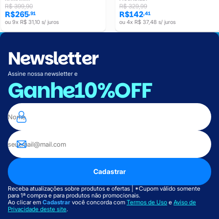
R$ 399,90
R$ 329,99
R$265
R$142
,91
,41
ou 9x R$ 31,10 s/ juros
ou 4x R$ 37,48 s/ juros
Newsletter
Assine nossa newsletter e
Ganhe
10%OFF
Cadastrar
Receba atualizações sobre produtos e ofertas | *Cupom válido somente
para 1ª compra e para produtos não promocionais.
Ao clicar em
Cadastrar
você concorda com
Termos de Uso
e
Aviso de
Privacidade deste site
.