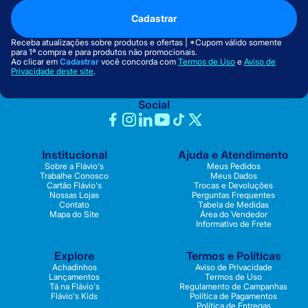
Cadastrar
Receba atualizações sobre produtos e ofertas | *Cupom válido somente
para 1ª compra e para produtos não promocionais.
Ao clicar em
Cadastrar
você concorda com
Termos de Uso
e
Aviso de
Privacidade deste site
.
Social
Institucional
Ajuda e Atendimento
Sobre a Flávio's
Meus Pedidos
Trabalhe Conosco
Meus Dados
Cartão Flávio's
Trocas e Devoluções
Nossas Lojas
Perguntas Frequentes
Contato
Tabela de Medidas
Mapa do Site
Área do Vendedor
Informativo de Frete
Explore
Termos e Políticas
Achadinhos
Aviso de Privacidade
Lançamentos
Termos de Uso
Tá na Flávio's
Regulamento de Campanhas
Flávio's Kids
Política de Pagamentos
Política de Entregas