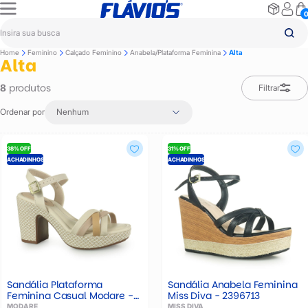
Home
Feminino
Calçado Feminino
Anabela/Plataforma Feminina
Alta
Alta
produtos
8
Filtrar
Ordenar por
Nenhum
38% OFF
31% OFF
ACHADINHOS
ACHADINHOS
Sandália Plataforma
Sandália Anabela Feminina
Feminina Casual Modare -
Miss Diva - 2396713
720310229007
MODARE
MISS DIVA