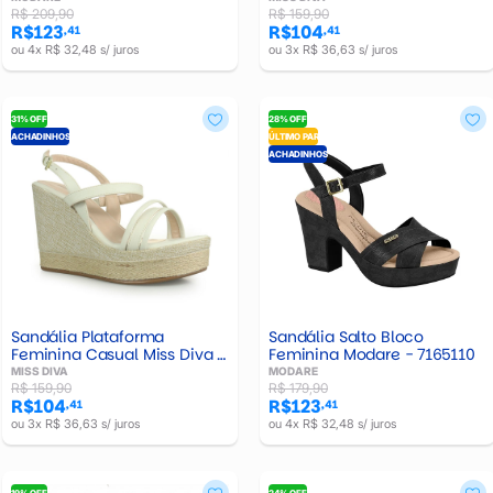
R$ 209,90
R$ 159,90
R$123
R$104
,41
,41
ou 4x R$ 32,48 s/ juros
ou 3x R$ 36,63 s/ juros
31% OFF
28% OFF
ACHADINHOS
ÚLTIMO PAR
ACHADINHOS
Sandália Plataforma
Sandália Salto Bloco
Feminina Casual Miss Diva -
Feminina Modare - 7165110
2396712
MISS DIVA
MODARE
R$ 159,90
R$ 179,90
R$104
R$123
,41
,41
ou 3x R$ 36,63 s/ juros
ou 4x R$ 32,48 s/ juros
19% OFF
24% OFF