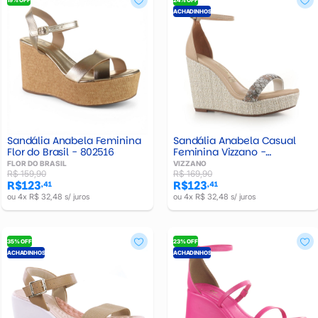
ACHADINHOS
Sandália Anabela Feminina
Sandália Anabela Casual
Flor do Brasil - 802516
Feminina Vizzano -
628321152849
FLOR DO BRASIL
VIZZANO
R$ 159,90
R$ 169,90
R$123
R$123
,41
,41
ou 4x R$ 32,48 s/ juros
ou 4x R$ 32,48 s/ juros
35% OFF
23% OFF
ACHADINHOS
ACHADINHOS