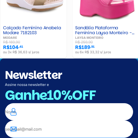
Calçado Feminino Anabela
Sandália Plataforma
Modare 7182103
Feminina Laysa Monteiro -
Z520623864
MODARE
LAYSA MONTEIRO
R$ 169,90
R$ 259,90
R$104
R$189
,41
,91
ou 3x R$ 36,63 s/ juros
ou 6x R$ 33,32 s/ juros
Newsletter
Assine nossa newsletter e
Ganhe
10%OFF