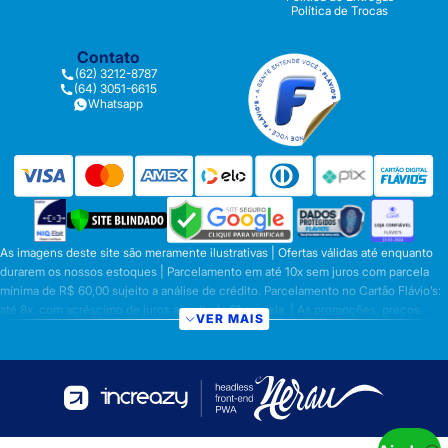
Política de Trocas
Contato
(62) 3212-8787
(64) 3051-6615
Whatsapp
As imagens deste site são meramente ilustrativas | Ofertas válidas até enquanto
durarem os nossos estoques | Parcelamento em até 10x sem juros com parcela
mínima de R$ 60,00 sujeito a análise de crédito. Parcelamento no Cartão Flávio’s:
até 8x, com acréscimo de juros a partir da 6ª parcela. | As promoções, preços,
VER MAIS
parcelamentos e condições de pagamento são válidas apenas para compras
efetuadas nesta loja virtual | A inclusão no carrinho não garante o preço e/ou a
disponibilidade do produto | Vendas sujeitas a análise e disponibilidade | Os
preços válidos para os produtos serão aqueles exibidos no ato da conclusão da
operação, conforme exibição, e desde que haja disponibilidade dos produtos |
Frete Grátis para compras em Goiás, DF com pedido mínimo de R$ 349,90,
demais Regiões do Brasil valor mínimo de R$ R$ 349,90. Promoção de Frete