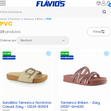
Home
Feminino
Tamanco
Birken
PVC
PVC
produtos
29
Filtrar
Ordenar por
Nenhum
27% OFF
70% OFF
ACHADINHOS
ACHADINHOS
Sandália Tamanco Feminino
Tamanco Birken - Zaxy
Casual Zaxy - 19114-BI904
19187-bm430
ZAXY
ZAXY