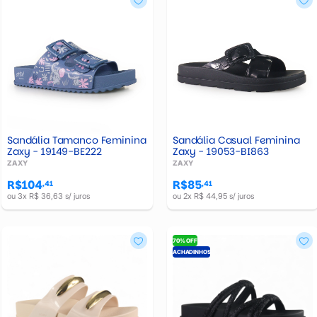
Sandália Tamanco Feminina
Sandália Casual Feminina
Zaxy - 19149-BE222
Zaxy - 19053-BI863
ZAXY
ZAXY
R$104
R$85
,41
,41
ou 3x R$ 36,63 s/ juros
ou 2x R$ 44,95 s/ juros
70% OFF
ACHADINHOS