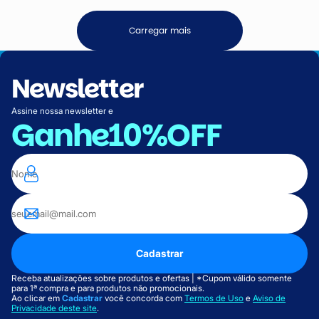
Carregar mais
Newsletter
Assine nossa newsletter e
Ganhe
10%OFF
Cadastrar
Receba atualizações sobre produtos e ofertas | *Cupom válido somente
para 1ª compra e para produtos não promocionais.
Ao clicar em
Cadastrar
você concorda com
Termos de Uso
e
Aviso de
Privacidade deste site
.