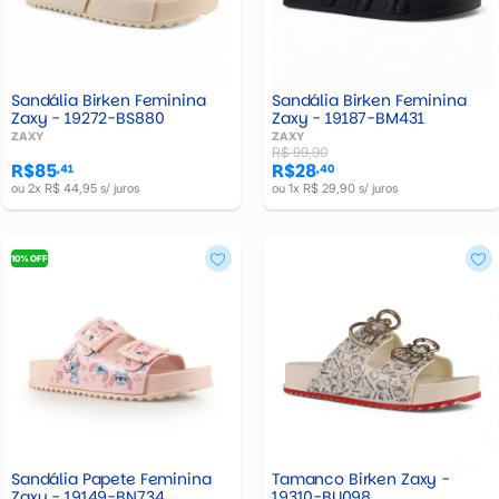
Sandália Birken Feminina
Sandália Birken Feminina
Zaxy - 19272-BS880
Zaxy - 19187-BM431
ZAXY
ZAXY
R$ 99,90
R$85
R$28
,41
,40
ou 2x R$ 44,95 s/ juros
ou 1x R$ 29,90 s/ juros
10% OFF
Sandália Papete Feminina
Tamanco Birken Zaxy -
Zaxy - 19149-BN734
19310-BU098