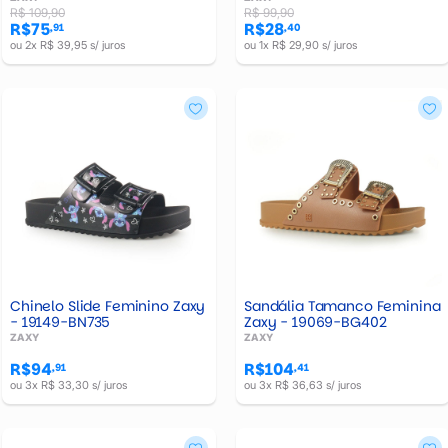
R$ 109,90
R$ 99,90
R$75
R$28
,91
,40
ou 2x R$ 39,95 s/ juros
ou 1x R$ 29,90 s/ juros
Chinelo Slide Feminino Zaxy
Sandália Tamanco Feminina
- 19149-BN735
Zaxy - 19069-BG402
ZAXY
ZAXY
R$94
R$104
,91
,41
ou 3x R$ 33,30 s/ juros
ou 3x R$ 36,63 s/ juros