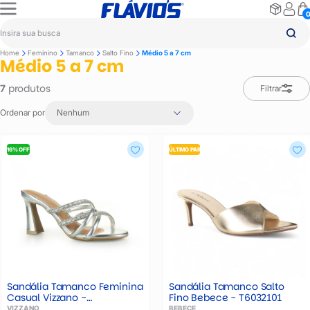
Home
Feminino
Tamanco
Salto Fino
Médio 5 a 7 cm
Médio 5 a 7 cm
produtos
7
Filtrar
Ordenar por
Nenhum
16% OFF
ÚLTIMO PAR
Sandália Tamanco Feminina
Sandália Tamanco Salto
Casual Vizzano -
Fino Bebece - T6032101
651720429066
VIZZANO
BEBECE