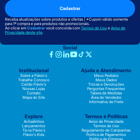
Cadastrar
Receba atualizações sobre produtos e ofertas | *Cupom válido somente
para 1ª compra e para produtos não promocionais.
Ao clicar em
Cadastrar
você concorda com
Termos de Uso
e
Aviso de
Privacidade deste site
.
Social
Institucional
Ajuda e Atendimento
Sobre a Flávio's
Meus Pedidos
Trabalhe Conosco
Meus Dados
Cartão Flávio's
Trocas e Devoluções
Nossas Lojas
Perguntas Frequentes
Contato
Tabela de Medidas
Mapa do Site
Área do Vendedor
Informativo de Frete
Explore
Termos e Políticas
Achadinhos
Aviso de Privacidade
Lançamentos
Termos de Uso
Tá na Flávio's
Regulamento de Campanhas
Flávio's Kids
Política de Pagamentos
Política de Entregas