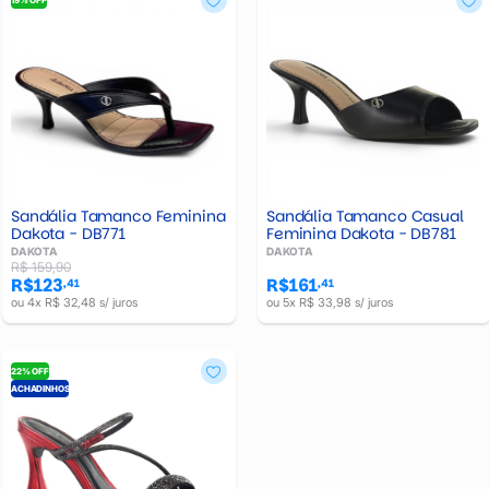
Sandália Tamanco Feminina
Sandália Tamanco Casual
Dakota - DB771
Feminina Dakota - DB781
DAKOTA
DAKOTA
R$ 159,90
R$123
R$161
,41
,41
ou 4x R$ 32,48 s/ juros
ou 5x R$ 33,98 s/ juros
22% OFF
ACHADINHOS