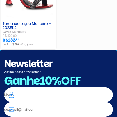
Tamanco Laysa Monteiro -
2023512
LAYSA MONTEIRO
R$ 179,90
R$132
,91
ou 4x R$ 34,98 s/ juros
Newsletter
Assine nossa newsletter e
Ganhe
10%OFF