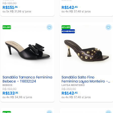
R$ 189,90
R$151
R$142
,91
,41
ou 5x R$ 31,98 s/ juros
ou 4x R$ 37,48 s/ juros
13% OFF
42% OFF
ACHADINHOS
Sandália Tamanco Feminina
Sandália Salto Fino
Bebece - T6032124
Feminina Laysa Monteiro -
538412155
BEBECE
LAYSA MONTEIRO
R$ 159,90
R$ 259,90
R$132
R$142
,91
,41
ou 4x R$ 34,98 s/ juros
ou 4x R$ 37,48 s/ juros
19% OFF