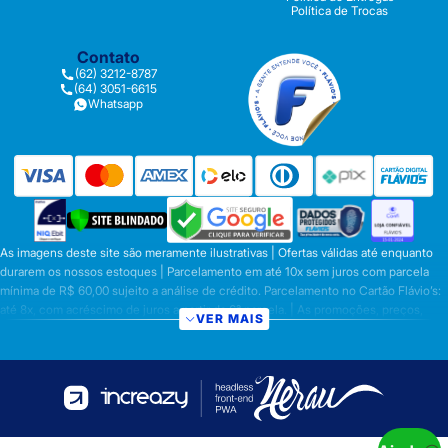
Política de Trocas
Contato
(62) 3212-8787
(64) 3051-6615
Whatsapp
As imagens deste site são meramente ilustrativas | Ofertas válidas até enquanto
durarem os nossos estoques | Parcelamento em até 10x sem juros com parcela
mínima de R$ 60,00 sujeito a análise de crédito. Parcelamento no Cartão Flávio’s:
até 8x, com acréscimo de juros a partir da 6ª parcela. | As promoções, preços,
VER MAIS
parcelamentos e condições de pagamento são válidas apenas para compras
efetuadas nesta loja virtual | A inclusão no carrinho não garante o preço e/ou a
disponibilidade do produto | Vendas sujeitas a análise e disponibilidade | Os
preços válidos para os produtos serão aqueles exibidos no ato da conclusão da
operação, conforme exibição, e desde que haja disponibilidade dos produtos |
Frete Grátis para compras em Goiás, DF com pedido mínimo de R$ 349,90,
demais Regiões do Brasil valor mínimo de R$ R$ 349,90. Promoção de Frete