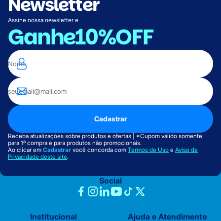
Newsletter
Assine nossa newsletter e
Ganhe
10%OFF
Cadastrar
Receba atualizações sobre produtos e ofertas | *Cupom válido somente
para 1ª compra e para produtos não promocionais.
Ao clicar em
Cadastrar
você concorda com
Termos de Uso
e
Aviso de
Privacidade deste site
.
Social
Institucional
Ajuda e Atendimento