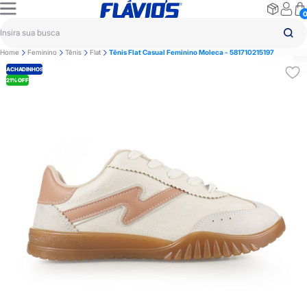
Home
Feminino
Tênis
Flat
Tênis Flat Casual Feminino Moleca - 581710215197
ACHADINHOS
21% OFF