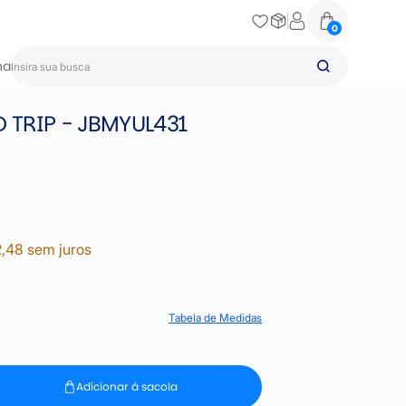
0
na
 TRIP - JBMYUL431
2,48 sem juros
Tabela de Medidas
Adicionar à sacola