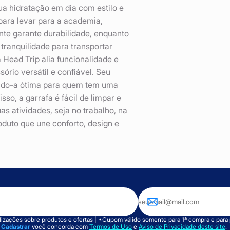
ua hidratação em dia com estilo e
para levar para a academia,
ente garante durabilidade, enquanto
tranquilidade para transportar
 Head Trip alia funcionalidade e
rio versátil e confiável. Seu
nando-a ótima para quem tem uma
so, a garrafa é fácil de limpar e
s atividades, seja no trabalho, na
oduto que une conforto, design e
izações sobre produtos e ofertas | *Cupom válido somente para 1ª compra e para
m
Cadastrar
você concorda com
Termos de Uso
e
Aviso de Privacidade deste site
.