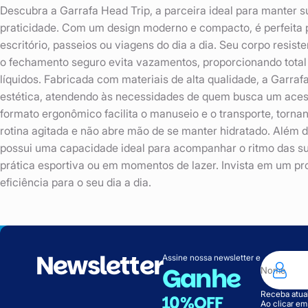
Descubra a Garrafa Head Trip, a parceira ideal para manter s
praticidade. Com um design moderno e compacto, é perfeita 
escritório, passeios ou viagens do dia a dia. Seu corpo resist
o fechamento seguro evita vazamentos, proporcionando total 
líquidos. Fabricada com materiais de alta qualidade, a Garrafa
estética, atendendo às necessidades de quem busca um acessó
formato ergonômico facilita o manuseio e o transporte, tor
rotina agitada e não abre mão de se manter hidratado. Além dis
possui uma capacidade ideal para acompanhar o ritmo das sua
prática esportiva ou em momentos de lazer. Invista em um pr
eficiência para o seu dia a dia.
Newsletter
Assine nossa newsletter e
Ganhe
Receba atual
10%OFF
Ao clicar e