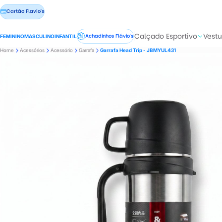
Cartão Flavio's
Calçado Esportivo
Vestu
Achadinhos Flávio's
FEMININO
MASCULINO
INFANTIL
Home
Acessórios
Acessório
Garrafa
Garrafa Head Trip - JBMYUL431