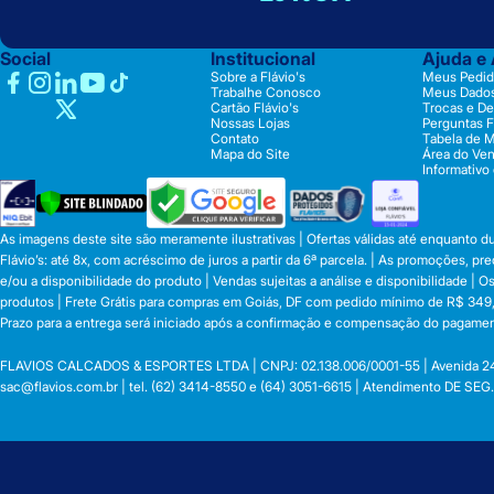
Social
Institucional
Ajuda e
Sobre a Flávio's
Meus Pedid
Trabalhe Conosco
Meus Dado
Cartão Flávio's
Trocas e D
Nossas Lojas
Perguntas 
Contato
Tabela de 
Mapa do Site
Área do Ve
Informativo
As imagens deste site são meramente ilustrativas | Ofertas válidas até enquanto 
Flávio’s: até 8x, com acréscimo de juros a partir da 6ª parcela. | As promoções, 
e/ou a disponibilidade do produto | Vendas sujeitas a análise e disponibilidade |
produtos | Frete Grátis para compras em Goiás, DF com pedido mínimo de R$ 349,90
Prazo para a entrega será iniciado após a confirmação e compensação do pagamen
FLAVIOS CALCADOS & ESPORTES LTDA | CNPJ: 02.138.006/0001-55 | Avenida 24 de o
sac@flavios.com.br
| tel. (62) 3414-8550 e (64) 3051-6615 | Atendimento DE