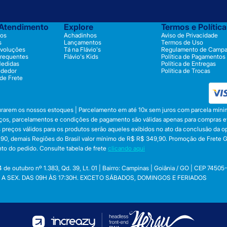
 Atendimento
Explore
Termos e Polític
os
Achadinhos
Aviso de Privacidade
s
Lançamentos
Termos de Uso
evoluções
Tá na Flávio's
Regulamento de Camp
Frequentes
Flávio's Kids
Política de Pagamentos
Medidas
Política de Entregas
ndedor
Política de Trocas
 de Frete
durarem os nossos estoques | Parcelamento em até 10x sem juros com parcela mínim
preços, parcelamentos e condições de pagamento são válidas apenas para compras efe
 Os preços válidos para os produtos serão aqueles exibidos no ato da conclusão da 
, demais Regiões do Brasil valor mínimo de R$ R$ 349,90. Promoção de Frete Gráti
to do pedido. Consulte tabela de frete
clicando aqui
utubro nº 1.383, Qd. 39, Lt. 01 | Bairro: Campinas | Goiânia / GO | CEP 74505
 SEG. A SEX. DAS 09H ÀS 17:30H. EXCETO SÁBADOS, DOMINGOS E FERIADOS