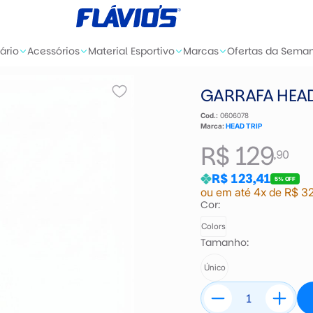
ário
Acessórios
Material Esportivo
Marcas
Ofertas da Sema
GARRAFA HEAD
Cod.:
0606078
Marca:
HEAD TRIP
R$ 129
,90
R$ 123,41
5% OFF
ou em até 4x de R$ 3
Cor:
Colors
Tamanho:
Único