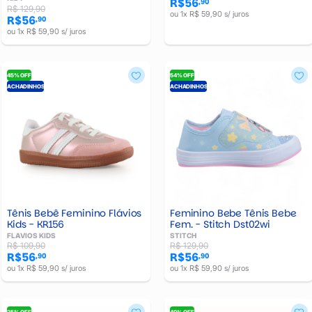
R$56
,90
R$ 129,90
ou 1x R$ 59,90 s/ juros
R$56
,90
ou 1x R$ 59,90 s/ juros
45% OFF
54% OFF
ACHADINHOS
ACHADINHOS
Tênis Bebê Feminino Flávios
Feminino Bebe Tênis Bebe
Kids - KR156
Fem. - Stitch Dst02wi
FLAVIOS KIDS
STITCH
R$ 109,90
R$ 129,90
R$56
R$56
,90
,90
ou 1x R$ 59,90 s/ juros
ou 1x R$ 59,90 s/ juros