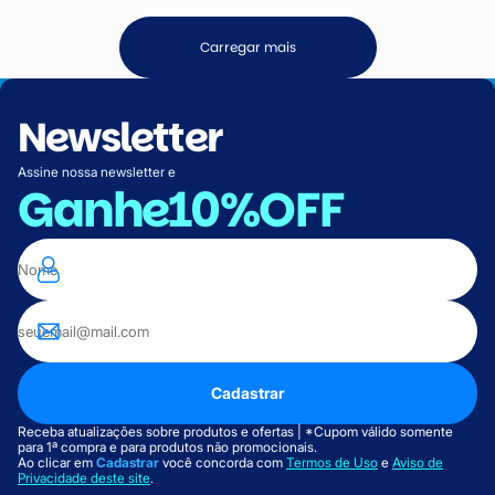
Carregar mais
Newsletter
Assine nossa newsletter e
Ganhe
10%OFF
Cadastrar
Receba atualizações sobre produtos e ofertas | *Cupom válido somente
para 1ª compra e para produtos não promocionais.
Ao clicar em
Cadastrar
você concorda com
Termos de Uso
e
Aviso de
Privacidade deste site
.