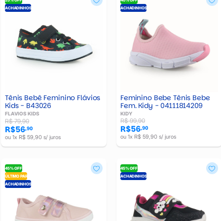
25% OFF
40% OFF
ACHADINHOS
ACHADINHOS
Feminino Bebe Tênis Bebe
Tênis Bebê Feminino Flávios
Fem. Kidy - 04111814209
Kids - B43026
KIDY
FLAVIOS KIDS
R$ 99,90
R$ 79,90
R$56
R$56
,90
,90
ou 1x R$ 59,90 s/ juros
ou 1x R$ 59,90 s/ juros
45% OFF
45% OFF
ÚLTIMO PAR
ACHADINHOS
ACHADINHOS