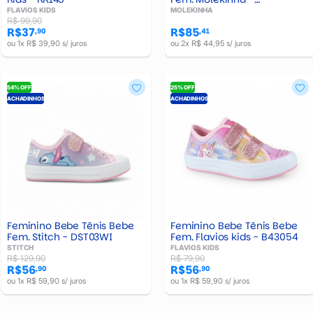
211856925586
FLAVIOS KIDS
MOLEKINHA
R$ 99,90
R$37
R$85
,90
,41
ou 1x R$ 39,90 s/ juros
ou 2x R$ 44,95 s/ juros
54% OFF
25% OFF
ACHADINHOS
ACHADINHOS
Feminino Bebe Tênis Bebe
Feminino Bebe Tênis Bebe
Fem. Stitch - DST03WI
Fem. Flavios kids - B43054
STITCH
FLAVIOS KIDS
R$ 129,90
R$ 79,90
R$56
R$56
,90
,90
ou 1x R$ 59,90 s/ juros
ou 1x R$ 59,90 s/ juros