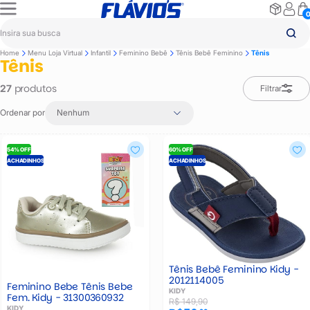
Home
Menu Loja Virtual
Infantil
Feminino Bebê
Tênis Bebê Feminino
Tênis
Tênis
produtos
27
Filtrar
Ordenar por
Nenhum
54% OFF
60% OFF
ACHADINHOS
ACHADINHOS
Tênis Bebê Feminino Kidy -
2012114005
Feminino Bebe Tênis Bebe
KIDY
Fem. Kidy - 31300360932
R$ 149,90
KIDY