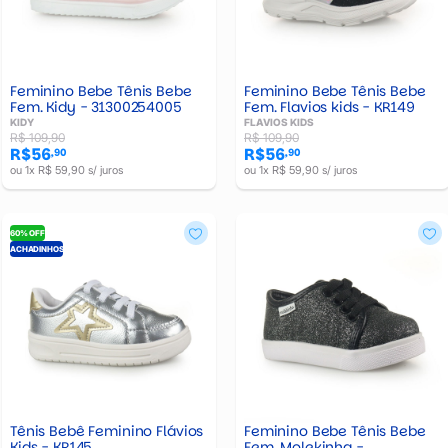
Feminino Bebe Tênis Bebe
Feminino Bebe Tênis Bebe
Fem. Kidy - 31300254005
Fem. Flavios kids - KR149
KIDY
FLAVIOS KIDS
R$ 109,90
R$ 109,90
R$56
R$56
,90
,90
ou 1x R$ 59,90 s/ juros
ou 1x R$ 59,90 s/ juros
60% OFF
ACHADINHOS
Tênis Bebê Feminino Flávios
Feminino Bebe Tênis Bebe
Kids - KR145
Fem. Molekinha -