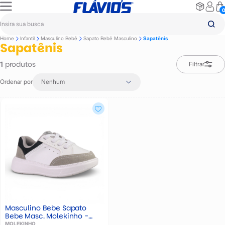
Home
Infantil
Masculino Bebê
Sapato Bebê Masculino
Sapatênis
Sapatênis
produtos
1
Filtrar
Ordenar por
Nenhum
Masculino Bebe Sapato
Bebe Masc. Molekinho -
2631117
MOLEKINHO