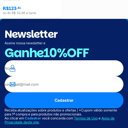
R$123
,41
ou 4x R$ 32,48 s/ juros
Newsletter
Assine nossa newsletter e
Ganhe
10%OFF
Cadastrar
Receba atualizações sobre produtos e ofertas | *Cupom válido somente
para 1ª compra e para produtos não promocionais.
Ao clicar em
Cadastrar
você concorda com
Termos de Uso
e
Aviso de
Privacidade deste site
.