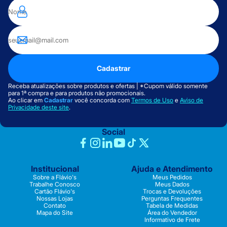
Cadastrar
Receba atualizações sobre produtos e ofertas | *Cupom válido somente
para 1ª compra e para produtos não promocionais.
Ao clicar em
Cadastrar
você concorda com
Termos de Uso
e
Aviso de
Privacidade deste site
.
Social
Institucional
Ajuda e Atendimento
Sobre a Flávio's
Meus Pedidos
Trabalhe Conosco
Meus Dados
Cartão Flávio's
Trocas e Devoluções
Nossas Lojas
Perguntas Frequentes
Contato
Tabela de Medidas
Mapa do Site
Área do Vendedor
Informativo de Frete