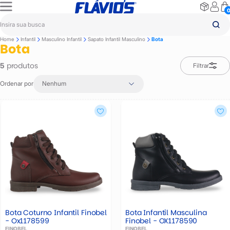
Home
Infantil
Masculino Infantil
Sapato Infantil Masculino
Bota
Bota
produtos
5
Filtrar
Ordenar por
Nenhum
Bota Coturno Infantil Finobel
Bota Infantil Masculina
- Ox1178599
Finobel - OX1178590
FINOBEL
FINOBEL