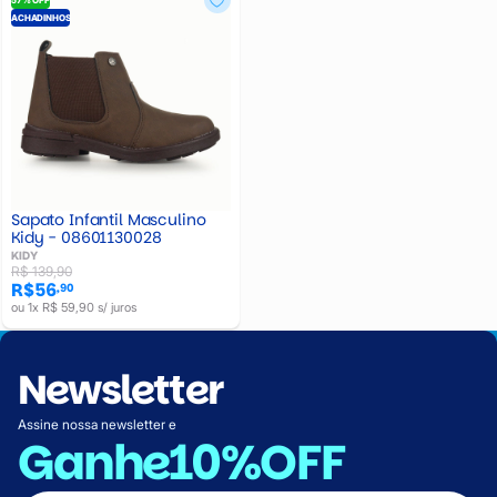
ACHADINHOS
Sapato Infantil Masculino
Kidy - 08601130028
KIDY
R$ 139,90
R$56
,90
ou 1x R$ 59,90 s/ juros
Newsletter
Assine nossa newsletter e
Ganhe
10%OFF