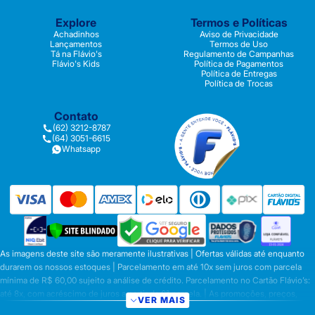
Explore
Termos e Políticas
Achadinhos
Aviso de Privacidade
Lançamentos
Termos de Uso
Tá na Flávio's
Regulamento de Campanhas
Flávio's Kids
Política de Pagamentos
Política de Entregas
Política de Trocas
Contato
(62) 3212-8787
(64) 3051-6615
Whatsapp
As imagens deste site são meramente ilustrativas | Ofertas válidas até enquanto
durarem os nossos estoques | Parcelamento em até 10x sem juros com parcela
mínima de R$ 60,00 sujeito a análise de crédito. Parcelamento no Cartão Flávio’s:
até 8x, com acréscimo de juros a partir da 6ª parcela. | As promoções, preços,
VER MAIS
parcelamentos e condições de pagamento são válidas apenas para compras