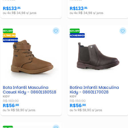
R$132
R$132
,91
,91
ou 4x R$ 34,98 s/ juros
ou 4x R$ 34,98 s/ juros
65% OFF
63% OFF
ÚLTIMO PAR
ACHADINHOS
ACHADINHOS
Bota Infantil Masculina
Botina Infantil Masculina
Casual Kidy - 08601180518
Kidy - 08601170028
KIDY
KIDY
R$ 169,90
R$ 159,90
R$56
R$56
,90
,90
ou 1x R$ 59,90 s/ juros
ou 1x R$ 59,90 s/ juros
57% OFF