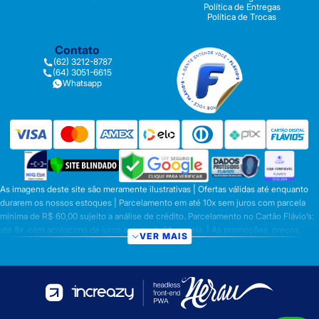
Política de Entregas
Política de Trocas
Contato
(62) 3212-8787
(64) 3051-6615
Whatsapp
As imagens deste site são meramente ilustrativas | Ofertas válidas até enquanto
durarem os nossos estoques | Parcelamento em até 10x sem juros com parcela
mínima de R$ 60,00 sujeito a análise de crédito. Parcelamento no Cartão Flávio’s:
até 8x, com acréscimo de juros a partir da 6ª parcela. | As promoções, preços,
VER MAIS
parcelamentos e condições de pagamento são válidas apenas para compras
efetuadas nesta loja virtual | A inclusão no carrinho não garante o preço e/ou a
disponibilidade do produto | Vendas sujeitas a análise e disponibilidade | Os
preços válidos para os produtos serão aqueles exibidos no ato da conclusão da
operação, conforme exibição, e desde que haja disponibilidade dos produtos |
Frete Grátis para compras em Goiás, DF com pedido mínimo de R$ 349,90,