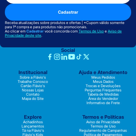
Cadastrar
Receba atualizações sobre produtos e ofertas | *Cupom válido somente
para 1ª compra e para produtos não promocionais.
Ao clicar em
Cadastrar
você concorda com
Termos de Uso
e
Aviso de
Privacidade deste site
.
Social
Institucional
Ajuda e Atendimento
Sobre a Flávio's
Meus Pedidos
Trabalhe Conosco
Meus Dados
Cartão Flávio's
Trocas e Devoluções
Nossas Lojas
Perguntas Frequentes
Contato
Tabela de Medidas
Mapa do Site
Área do Vendedor
Informativo de Frete
Explore
Termos e Políticas
Achadinhos
Aviso de Privacidade
Lançamentos
Termos de Uso
Tá na Flávio's
Regulamento de Campanhas
Flávio's Kids
Política de Pagamentos