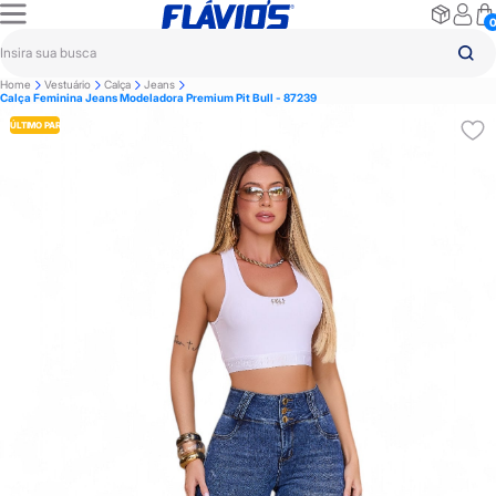
Home
Vestuário
Calça
Jeans
Calça Feminina Jeans Modeladora Premium Pit Bull - 87239
ÚLTIMO PAR