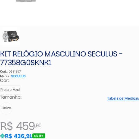
KIT RELÓGIO MASCULINO SECULUS -
77358G0SKNK1
Cod.:
0631357
Marca:
SECULUS
Cor:
Prata e Azul
Tamanho:
Tabela de Medidas
Único
R$ 459
,90
R$ 436,91
5% OFF