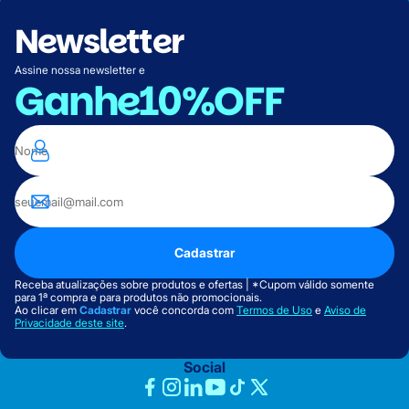
Newsletter
Assine nossa newsletter e
Ganhe
10%OFF
Cadastrar
Receba atualizações sobre produtos e ofertas | *Cupom válido somente
para 1ª compra e para produtos não promocionais.
Ao clicar em
Cadastrar
você concorda com
Termos de Uso
e
Aviso de
Privacidade deste site
.
Social