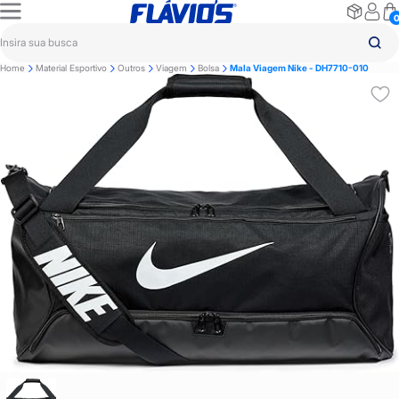
Home
Material Esportivo
Outros
Viagem
Bolsa
Mala Viagem Nike - DH7710-010