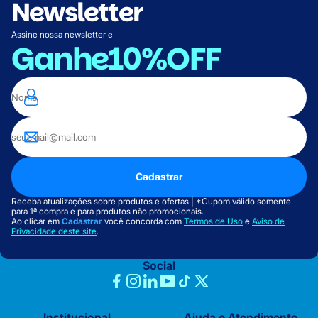
Newsletter
Assine nossa newsletter e
Ganhe
10%OFF
Cadastrar
Receba atualizações sobre produtos e ofertas | *Cupom válido somente
para 1ª compra e para produtos não promocionais.
Ao clicar em
Cadastrar
você concorda com
Termos de Uso
e
Aviso de
Privacidade deste site
.
Social
Institucional
Ajuda e Atendimento