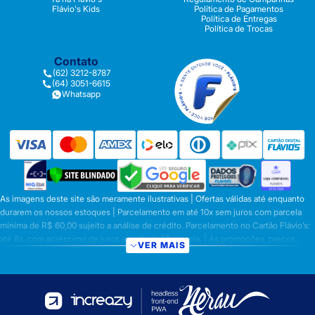
Flávio's Kids
Política de Pagamentos
Política de Entregas
Política de Trocas
Contato
(62) 3212-8787
(64) 3051-6615
Whatsapp
As imagens deste site são meramente ilustrativas | Ofertas válidas até enquanto
durarem os nossos estoques | Parcelamento em até 10x sem juros com parcela
mínima de R$ 60,00 sujeito a análise de crédito. Parcelamento no Cartão Flávio’s:
até 8x, com acréscimo de juros a partir da 6ª parcela. | As promoções, preços,
VER MAIS
parcelamentos e condições de pagamento são válidas apenas para compras
efetuadas nesta loja virtual | A inclusão no carrinho não garante o preço e/ou a
disponibilidade do produto | Vendas sujeitas a análise e disponibilidade | Os
preços válidos para os produtos serão aqueles exibidos no ato da conclusão da
operação, conforme exibição, e desde que haja disponibilidade dos produtos |