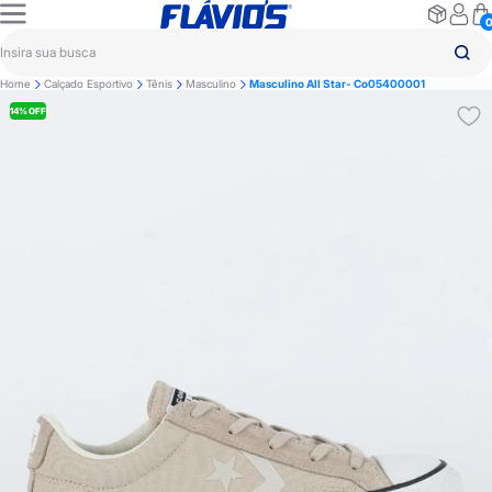
Home
Calçado Esportivo
Tênis
Masculino
Masculino All Star- Co05400001
14% OFF