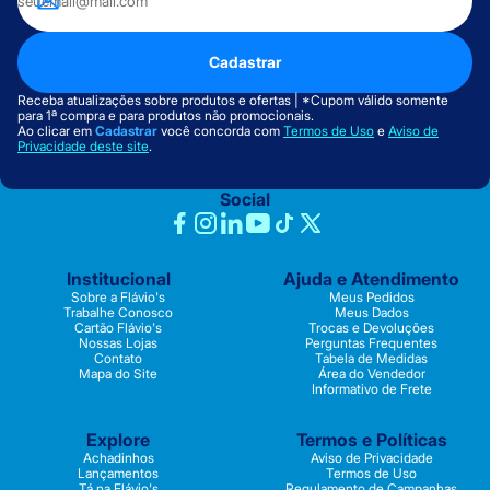
Cadastrar
Receba atualizações sobre produtos e ofertas | *Cupom válido somente
para 1ª compra e para produtos não promocionais.
Ao clicar em
Cadastrar
você concorda com
Termos de Uso
e
Aviso de
Privacidade deste site
.
Social
Institucional
Ajuda e Atendimento
Sobre a Flávio's
Meus Pedidos
Trabalhe Conosco
Meus Dados
Cartão Flávio's
Trocas e Devoluções
Nossas Lojas
Perguntas Frequentes
Contato
Tabela de Medidas
Mapa do Site
Área do Vendedor
Informativo de Frete
Explore
Termos e Políticas
Achadinhos
Aviso de Privacidade
Lançamentos
Termos de Uso
Tá na Flávio's
Regulamento de Campanhas