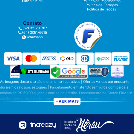
Flávio's Kids
Política de Pagamentos
Política de Entregas
Política de Trocas
Contato
(62) 3212-8787
(64) 3051-6615
Whatsapp
As imagens deste site são meramente ilustrativas | Ofertas válidas até enquanto
durarem os nossos estoques | Parcelamento em até 10x sem juros com parcela
mínima de R$ 60,00 sujeito a análise de crédito. Parcelamento no Cartão Flávio’s:
até 8x, com acréscimo de juros a partir da 6ª parcela. | As promoções, preços,
VER MAIS
parcelamentos e condições de pagamento são válidas apenas para compras
efetuadas nesta loja virtual | A inclusão no carrinho não garante o preço e/ou a
disponibilidade do produto | Vendas sujeitas a análise e disponibilidade | Os
preços válidos para os produtos serão aqueles exibidos no ato da conclusão da
operação, conforme exibição, e desde que haja disponibilidade dos produtos |
Frete Grátis para compras em Goiás, DF com pedido mínimo de R$ 349,90,