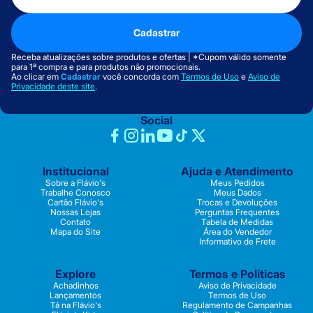
Cadastrar
Receba atualizações sobre produtos e ofertas | *Cupom válido somente
para 1ª compra e para produtos não promocionais.
Ao clicar em
Cadastrar
você concorda com
Termos de Uso
e
Aviso de
Privacidade deste site
.
Social
Institucional
Ajuda e Atendimento
Sobre a Flávio's
Meus Pedidos
Trabalhe Conosco
Meus Dados
Cartão Flávio's
Trocas e Devoluções
Nossas Lojas
Perguntas Frequentes
Contato
Tabela de Medidas
Mapa do Site
Área do Vendedor
Informativo de Frete
Explore
Termos e Políticas
Achadinhos
Aviso de Privacidade
Lançamentos
Termos de Uso
Tá na Flávio's
Regulamento de Campanhas