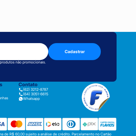
Cadastrar
 produtos não promocionais.
as
Contato
(62) 3212-8787
(64) 3051-6615
anhas
Whatsapp
a de R$ 60,00 sujeito a análise de crédito. Parcelamento no Cartão