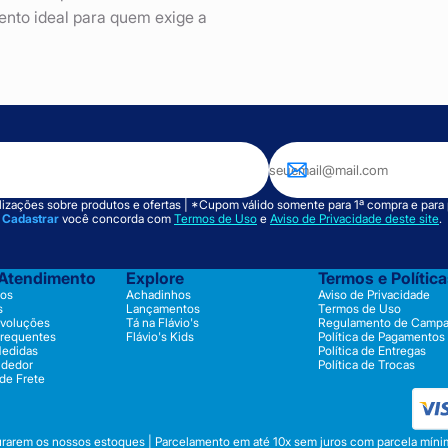
mento ideal para quem exige a
izações sobre produtos e ofertas | *Cupom válido somente para 1ª compra e para
m
Cadastrar
você concorda com
Termos de Uso
e
Aviso de Privacidade deste site
.
 Atendimento
Explore
Termos e Polític
os
Achadinhos
Aviso de Privacidade
s
Lançamentos
Termos de Uso
evoluções
Tá na Flávio's
Regulamento de Camp
Frequentes
Flávio's Kids
Política de Pagamentos
Medidas
Política de Entregas
ndedor
Política de Trocas
 de Frete
durarem os nossos estoques | Parcelamento em até 10x sem juros com parcela mínim