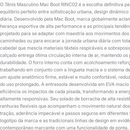
O Tênis Masculino Mac Boot RINC02 é a escolha definitiva 
equilíbrio perfeito entre sofisticação urbana, design dinâmico
diária. Desenvolvido pela Mac Boot, marca globalmente aclam
herança esportiva de alta performance e as principais tendên
projetado para se adaptar com maestria aos movimentos dos s
caminhadas ou para encarar a jornada urbana diária com tot
cabedal que mescla materiais têxteis respiráveis e sobreposiç
calçado entrega ótima circulação interna de ar, mantendo os 
durabilidade. O forro interno conta com acolchoamento refor
trabalhando em conjunto com a lingueta macia e o sistema d
um ajuste anatômico firme, estável e muito confortável, reduz
do uso prolongado. A entressola desenvolvida em EVA macio 
eficiência os impactos de cada pisada, transformando a ener
altamente responsivas. Seu solado de borracha de alta resis
ranhuras flexíveis que acompanham o movimento natural dos
tração, aderência impecável e passos seguros em diferentes t
logotipo da marca e as tradicionais linhas de design em evid
contemporâneo marcante com uma funcionalidade de ponta. 