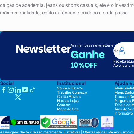
calças de academia, jeans ou shorts casuais, ele é o investi
máxima qualidade, estilo autêntico e cuidado a cada passo.
Newsletter
Assine nossa newsletter e
Ganhe
Receba atual
10%OFF
Ao clicar e
Social
Institucional
Ajuda e
Sobre a Flávio's
Meus Pedid
Trabalhe Conosco
Meus Dado
Cartão Flávio's
Trocas e D
Nossas Lojas
Perguntas 
Contato
Tabela de 
Mapa do Site
Área do Ve
Informativo
As imagens deste site são meramente ilustrativas | Ofertas válidas até enquanto 