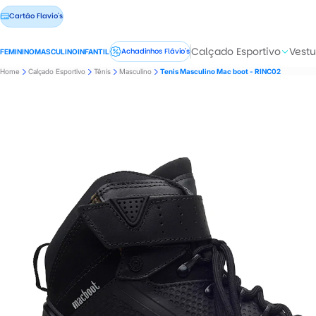
Cartão Flavio's
Calçado Esportivo
Vestu
Achadinhos Flávio's
FEMININO
MASCULINO
INFANTIL
Home
Calçado Esportivo
Tênis
Masculino
Tenis Masculino Mac boot - RINC02