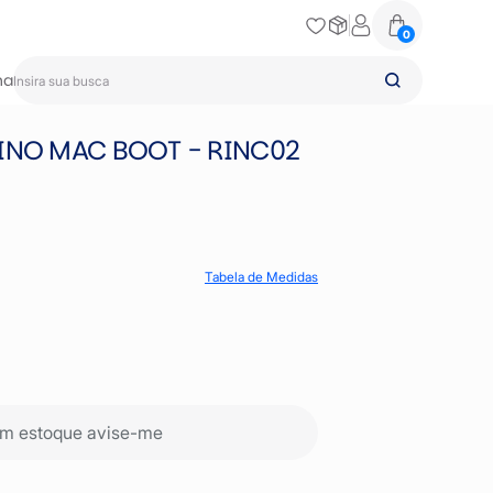
0
na
INO MAC BOOT - RINC02
Tabela de Medidas
m estoque avise-me