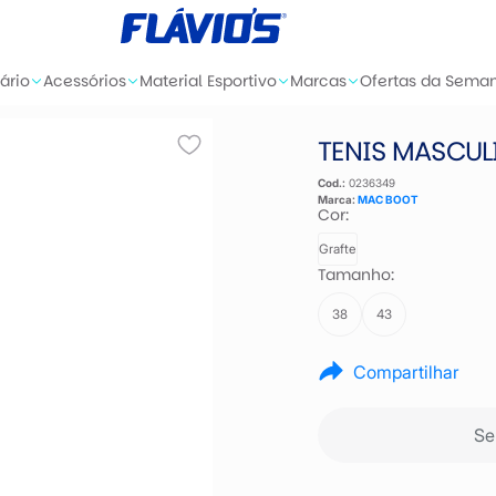
ário
Acessórios
Material Esportivo
Marcas
Ofertas da Sema
TENIS MASCUL
Cod.:
0236349
Marca:
MAC BOOT
Cor:
Grafte
Tamanho:
38
43
Compartilhar
Se