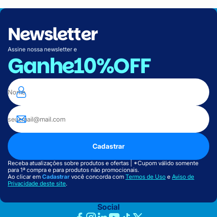
Newsletter
Assine nossa newsletter e
Ganhe
10%OFF
Cadastrar
Receba atualizações sobre produtos e ofertas | *Cupom válido somente
para 1ª compra e para produtos não promocionais.
Ao clicar em
Cadastrar
você concorda com
Termos de Uso
e
Aviso de
Privacidade deste site
.
Social