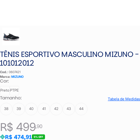
TÊNIS ESPORTIVO MASCULINO MIZUNO -
101012012
Cod.:
0607421
Marca:
MIZUNO
Cor:
Preto
PTPE
Tamanho:
Tabela de Medidas
38
39
40
41
42
43
44
R$ 499
,90
R$ 474,91
5% OFF