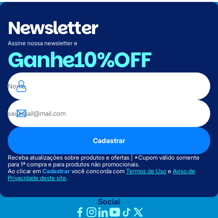
Newsletter
Assine nossa newsletter e
Ganhe
10%OFF
Cadastrar
Receba atualizações sobre produtos e ofertas | *Cupom válido somente
para 1ª compra e para produtos não promocionais.
Ao clicar em
Cadastrar
você concorda com
Termos de Uso
e
Aviso de
Privacidade deste site
.
Social