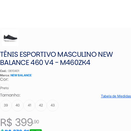
TÊNIS ESPORTIVO MASCULINO NEW
BALANCE 460 V4 - M460ZK4
Cod.:
0610401
Marca:
NEW BALANCE
Cor:
Preto
Tamanho:
Tabela de Medidas
39
40
41
42
43
R$ 399
,90