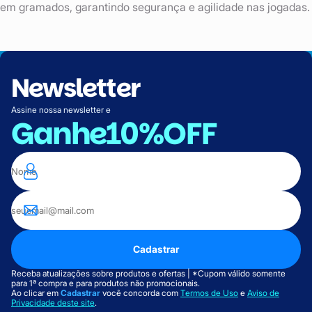
em gramados, garantindo segurança e agilidade nas jogadas.
Newsletter
Assine nossa newsletter e
Ganhe
10%OFF
Cadastrar
Receba atualizações sobre produtos e ofertas | *Cupom válido somente
para 1ª compra e para produtos não promocionais.
Ao clicar em
Cadastrar
você concorda com
Termos de Uso
e
Aviso de
Privacidade deste site
.