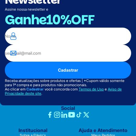
Assine nossa newsletter e
Ganhe
10%OFF
Cadastrar
Receba atualizações sobre produtos e ofertas | *Cupom válido somente
para 1ª compra e para produtos não promocionais.
Ao clicar em
Cadastrar
você concorda com
Termos de Uso
e
Aviso de
Privacidade deste site
.
Social
Institucional
Ajuda e Atendimento
Sobre a Flávio's
Meus Pedidos