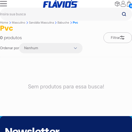
Home
Masculino
Sandália Masculina
Babuche
Pvc
Pvc
produtos
0
Filtrar
Ordenar por
Nenhum
Sem produtos para essa busca!
Newsletter