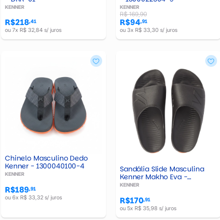
KENNER
KENNER
R$ 169,90
R$218
R$94
,41
,91
ou 7x R$ 32,84 s/ juros
ou 3x R$ 33,30 s/ juros
Chinelo Masculino Dedo
Kenner - 1300040100-4
Sandália Slide Masculina
KENNER
Kenner Makho Eva -
3900000000-3
KENNER
R$189
,91
ou 6x R$ 33,32 s/ juros
R$170
,91
ou 5x R$ 35,98 s/ juros