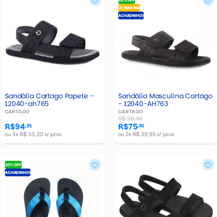
ÚLTIMO PAR
ACHADINHOS
Sandália Cartago Papete -
Sandália Masculina Cartago
12040-ah765
- 12040-AH763
CARTAGO
CARTAGO
R$ 99,90
R$94
R$75
,91
,91
ou 3x R$ 33,30 s/ juros
ou 2x R$ 39,95 s/ juros
20% OFF
ACHADINHOS