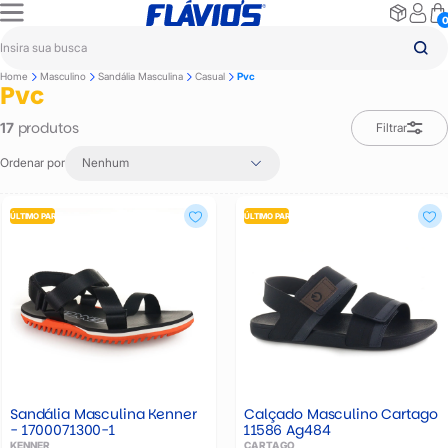
Home
Masculino
Sandália Masculina
Casual
Pvc
Pvc
produtos
17
Filtrar
Ordenar por
Nenhum
ÚLTIMO PAR
ÚLTIMO PAR
Sandália Masculina Kenner
Calçado Masculino Cartago
- 1700071300-1
11586 Ag484
KENNER
CARTAGO