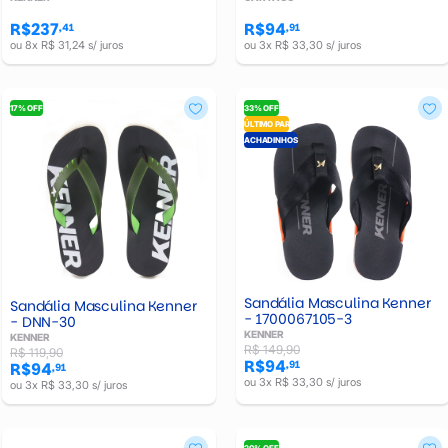
R$237
R$94
,41
,91
ou 8x R$ 31,24 s/ juros
ou 3x R$ 33,30 s/ juros
17% OFF
33% OFF
ÚLTIMO PAR
ACHADINHOS
Sandália Masculina Kenner
Sandália Masculina Kenner
- 1700067105-3
- DNN-30
KENNER
KENNER
R$ 149,90
R$ 119,90
R$94
,91
R$94
,91
ou 3x R$ 33,30 s/ juros
ou 3x R$ 33,30 s/ juros
20% OFF