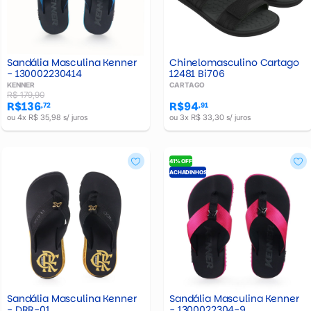
Sandália Masculina Kenner
Chinelomasculino Cartago
- 130002230414
12481 Bi706
KENNER
CARTAGO
R$ 179,90
R$136
R$94
,72
,91
ou 4x R$ 35,98 s/ juros
ou 3x R$ 33,30 s/ juros
41% OFF
ACHADINHOS
Sandália Masculina Kenner
Sandália Masculina Kenner
- DRR-01
- 1300022304-9