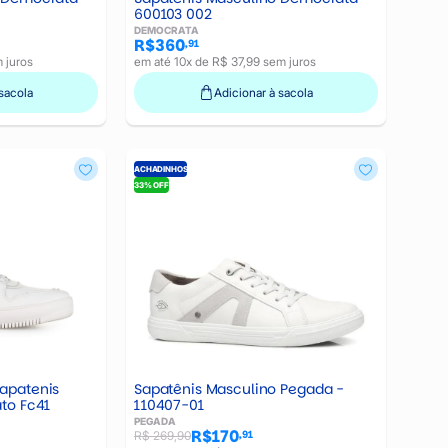
600103 002
DEMOCRATA
R$360
,91
 juros
em até 10x de R$ 37,99 sem juros
sacola
Adicionar à sacola
ACHADINHOS
33% OFF
apatenis
Sapatênis Masculino Pegada -
to Fc41
110407-01
PEGADA
R$170
,91
R$ 269,90