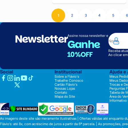
1
2
3
4
5
6
Newsletter
Assine nossa newsletter e
Ganhe
Receba atual
10%OFF
Ao clicar e
Social
Institucional
Ajuda e
Sobre a Flávio's
Meus Pedid
Trabalhe Conosco
Meus Dado
Cartão Flávio's
Trocas e D
Nossas Lojas
Perguntas 
Contato
Tabela de 
Mapa do Site
Área do Ve
Informativo
As imagens deste site são meramente ilustrativas | Ofertas válidas até enquanto 
Flávio’s: até 8x, com acréscimo de juros a partir da 6ª parcela. | As promoções, 