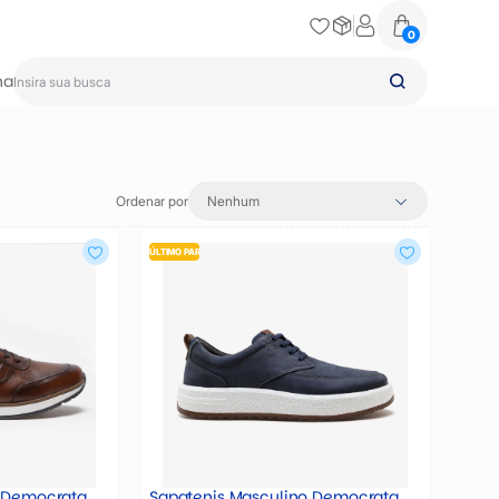
0
na
Ordenar por
Nenhum
ÚLTIMO PAR
o Democrata
Sapatenis Masculino Democrata