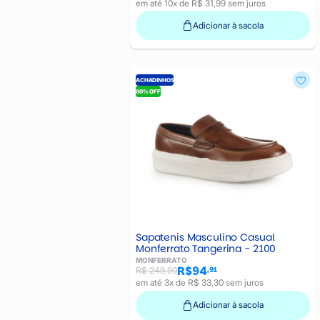
em até 10x de R$ 31,99 sem juros
Adicionar à sacola
ACHADINHOS
60% OFF
Sapatenis Masculino Casual
Monferrato Tangerina - 2100
MONFERRATO
R$94
,91
R$ 249,90
em até 3x de R$ 33,30 sem juros
Adicionar à sacola