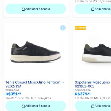
em até 3x de R$ 33,30 sem
Adicionar à sacola
Adicionar à 
ÚLTIMO PAR
Tênis Casual Masculino Ferracini -
Sapatenis Masculino
9262713A
623101-001
FERRACINI
DEMOCRATA
R$351
R$379
,41
,91
em até 10x de R$ 36,99 sem juros
em até 10x de R$ 39,99 se
Adicionar à sacola
Adicionar à 