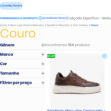
Cartão Flavio's
Calçado Esportivo
Vestu
Achadinhos Flávio's
FEMININO
MASCULINO
INFANTIL
Home
Menu Loja Virtual
Masculino
Sapatênis Masculino
Com Cadarço
Couro
Couro
Gênero
Encontramos
produtos
154
Masculino
Marca
Feminino
19% OFF
Infantil
Cor
Ver Mais
PEGADA
Tamanho
DEMOCRATA
MONFERRATO
Areia
37
38
39
40
Filtrar por preço
FERRACINI
Azul
BIAGGIO
Branco
41
42
43
44
Branco e Cinza
R$
R$
Branco e Preto
Brow
Café
Sapatenis Masculino Democrata -