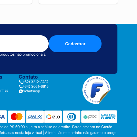
Cadastrar
 produtos não promocionais.
as
Contato
(62) 3212-8787
(64) 3051-6615
anhas
Whatsapp
a de R$ 60,00 sujeito a análise de crédito. Parcelamento no Cartão
tuadas nesta loja virtual | A inclusão no carrinho não garante o preço