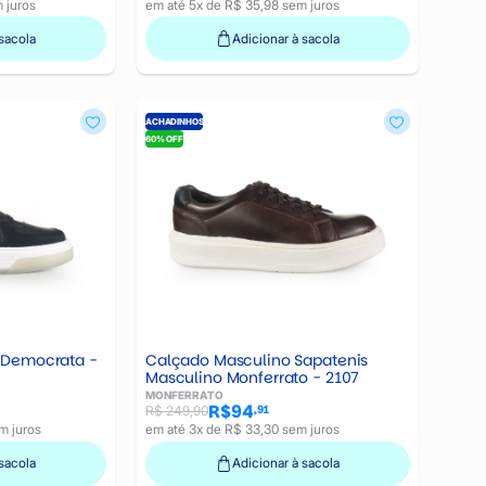
 juros
em até 5x de R$ 35,98 sem juros
sacola
Adicionar à sacola
ACHADINHOS
60% OFF
 Democrata -
Calçado Masculino Sapatenis
Masculino Monferrato - 2107
MONFERRATO
R$94
,91
R$ 249,90
m juros
em até 3x de R$ 33,30 sem juros
sacola
Adicionar à sacola