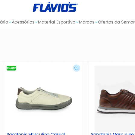
ário
Acessórios
Material Esportivo
Marcas
Ofertas da Sema
11% OFF
Sapatenis Masculino Casual
Sapatenis Masculin