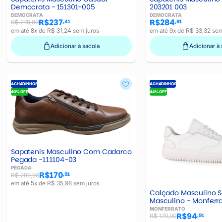
Democrata - 151301-005
203201 003
DEMOCRATA
DEMOCRATA
R$237
R$284
,41
,91
R$ 279,90
em até 8x de R$ 31,24 sem juros
em até 9x de R$ 33,32 sem
Adicionar à sacola
Adicionar à 
ACHADINHOS
ACHADINHOS
40% OFF
44% OFF
Sapatenis Masculino Com Cadarco
Pegada -111104-03
PEGADA
R$170
,91
R$ 299,90
em até 5x de R$ 35,98 sem juros
Calçado Masculino S
Masculino - Monferra
MONFERRATO
R$94
,91
R$ 179,90