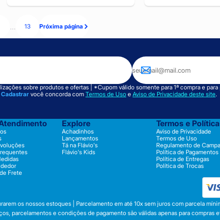
...
13
Próxima página
izações sobre produtos e ofertas | *Cupom válido somente para 1ª compra e para
m
Cadastrar
você concorda com
Termos de Uso
e
Aviso de Privacidade deste site
.
 Atendimento
Explore
Termos e Polític
os
Achadinhos
Aviso de Privacidade
s
Lançamentos
Termos de Uso
evoluções
Tá na Flávio's
Regulamento de Camp
Frequentes
Flávio's Kids
Política de Pagamentos
Medidas
Política de Entregas
ndedor
Política de Trocas
 de Frete
durarem os nossos estoques | Parcelamento em até 10x sem juros com parcela mínim
preços, parcelamentos e condições de pagamento são válidas apenas para compras efe