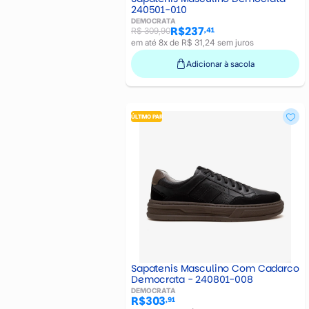
Camelo
240501-010
Caramelo
DEMOCRATA
R$237
Castanho
,41
R$ 309,90
Chocolate
em até 8x de R$ 31,24 sem juros
Cinza
Adicionar à sacola
Conhaque
Creme
Gelo
HAVA
ÚLTIMO PAR
Marinho
Mascavo
MILK
Natural
Neve
Pinhao
Preto
SILV
Smoke
Tabaco
Tan
Terra
Sapatenis Masculino Com Cadarco
TITA
Democrata - 240801-008
Trigo
DEMOCRATA
R$303
,91