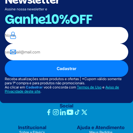
Assine nossa newsletter e
Ganhe
10%OFF
Cadastrar
Receba atualizações sobre produtos e ofertas | *Cupom válido somente
para 1ª compra e para produtos não promocionais.
Ao clicar em
Cadastrar
você concorda com
Termos de Uso
e
Aviso de
Privacidade deste site
.
Social
Institucional
Ajuda e Atendimento
Sobre a Flávio's
Meus Pedidos