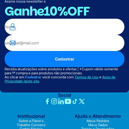
Assine nossa newsletter e
Ganhe
10%OFF
Cadastrar
Receba atualizações sobre produtos e ofertas | *Cupom válido somente
para 1ª compra e para produtos não promocionais.
Ao clicar em
Cadastrar
você concorda com
Termos de Uso
e
Aviso de
Privacidade deste site
.
Social
Institucional
Ajuda e Atendimento
Sobre a Flávio's
Meus Pedidos
Trabalhe Conosco
Meus Dados
Cartão Flávio's
Trocas e Devoluções