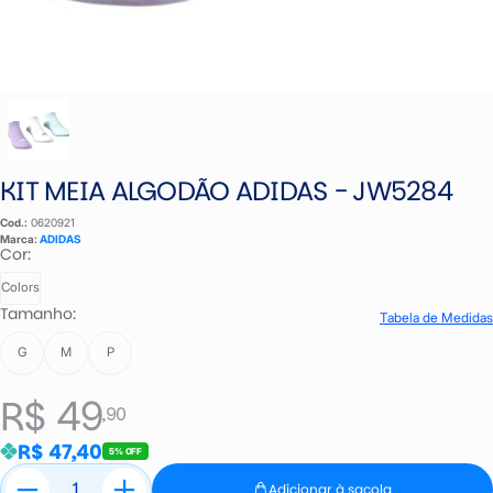
KIT MEIA ALGODÃO ADIDAS - JW5284
Cod.:
0620921
Marca:
ADIDAS
Cor:
Colors
Tamanho:
Tabela de Medidas
G
M
P
R$ 49
,90
R$ 47,40
5% OFF
Adicionar à sacola