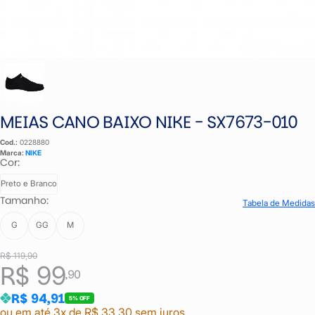
MEIAS CANO BAIXO NIKE - SX7673-010
Cod.:
0228880
Marca:
NIKE
Cor:
Preto e Branco
Tamanho:
Tabela de Medidas
G
GG
M
R$ 119,90
R$ 99
,90
R$ 94,91
5% OFF
ou em até 3x de R$ 33,30 sem juros