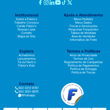
Institucional
Ajuda e Atendimento
Sobre a Flávio's
Meus Pedidos
Trabalhe Conosco
Meus Dados
Cartão Flávio's
Trocas e Devoluções
Nossas Lojas
Perguntas Frequentes
Contato
Tabela de Medidas
Mapa do Site
Área do Vendedor
Informativo de Frete
Explore
Termos e Políticas
Achadinhos
Aviso de Privacidade
Lançamentos
Termos de Uso
Tá na Flávio's
Regulamento de Campanhas
Flávio's Kids
Política de Pagamentos
Política de Entregas
Política de Trocas
Contato
(62) 3212-8787
(64) 3051-6615
Whatsapp