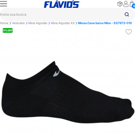
Home
Vestuário
Meia Algodão
Meia Algodão Kit
Meias Cano baixo Nike - SX7673-010
17% OFF