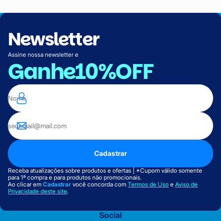
Newsletter
Assine nossa newsletter e
Ganhe
10%OFF
Cadastrar
Receba atualizações sobre produtos e ofertas | *Cupom válido somente
para 1ª compra e para produtos não promocionais.
Ao clicar em
Cadastrar
você concorda com
Termos de Uso
e
Aviso de
Privacidade deste site
.
Social