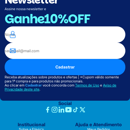
Assine nossa newsletter e
Ganhe
10%OFF
Cadastrar
Receba atualizações sobre produtos e ofertas | *Cupom válido somente
para 1ª compra e para produtos não promocionais.
Ao clicar em
Cadastrar
você concorda com
Termos de Uso
e
Aviso de
Privacidade deste site
.
Social
Institucional
Ajuda e Atendimento
Sobre a Flávio's
Meus Pedidos