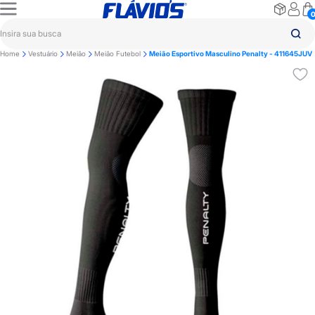
Home
Vestuário
Meião
Meião Futebol
Meião Esportivo Masculino Penalty - 411645JUV