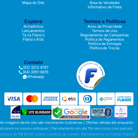
Mapa do Site
Área do Vendedor
Informativo de Frete
Explore
Termos e Políticas
Achadinhos
Aviso de Privacidade
Lançamentos
Termos de Uso
Tá na Flávio's
Regulamento de Campanhas
Flávio's Kids
Política de Pagamentos
Política de Entregas
Política de Trocas
Contato
(62) 3212-8787
(64) 3051-6615
Whatsapp
As imagens deste site são meramente ilustrativas | Ofertas válidas até enquanto
durarem os nossos estoques | Parcelamento em até 10x sem juros com parcela
mínima de R$ 60,00 sujeito a análise de crédito. Parcelamento no Cartão Flávio’s: