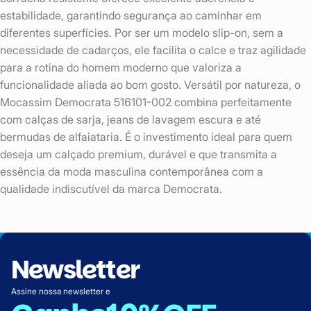
estabilidade, garantindo segurança ao caminhar em
diferentes superfícies. Por ser um modelo slip-on, sem a
necessidade de cadarços, ele facilita o calce e traz agilidade
para a rotina do homem moderno que valoriza a
funcionalidade aliada ao bom gosto. Versátil por natureza, o
Mocassim Democrata 516101-002 combina perfeitamente
com calças de sarja, jeans de lavagem escura e até
bermudas de alfaiataria. É o investimento ideal para quem
deseja um calçado premium, durável e que transmita a
essência da moda masculina contemporânea com a
qualidade indiscutível da marca Democrata.
Newsletter
Assine nossa newsletter e