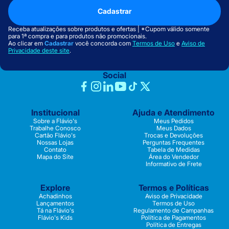
Cadastrar
Receba atualizações sobre produtos e ofertas | *Cupom válido somente
para 1ª compra e para produtos não promocionais.
Ao clicar em
Cadastrar
você concorda com
Termos de Uso
e
Aviso de
Privacidade deste site
.
Social
Institucional
Ajuda e Atendimento
Sobre a Flávio's
Meus Pedidos
Trabalhe Conosco
Meus Dados
Cartão Flávio's
Trocas e Devoluções
Nossas Lojas
Perguntas Frequentes
Contato
Tabela de Medidas
Mapa do Site
Área do Vendedor
Informativo de Frete
Explore
Termos e Políticas
Achadinhos
Aviso de Privacidade
Lançamentos
Termos de Uso
Tá na Flávio's
Regulamento de Campanhas
Flávio's Kids
Política de Pagamentos
Política de Entregas