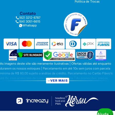
Política de Trocas
Contato
(62) 3212-8787
(64) 3051-6615
Whatsapp
As imagens deste site são meramente ilustrativas | Ofertas válidas até enquanto
durarem os nossos estoques | Parcelamento em até 10x sem juros com parcela
mínima de R$ 60,00 sujeito a análise de crédito. Parcelamento no Cartão Flávio’s:
até 8x, com acréscimo de juros a partir da 6ª parcela. | As promoções, preços,
VER MAIS
parcelamentos e condições de pagamento são válidas apenas para compras
efetuadas nesta loja virtual | A inclusão no carrinho não garante o preço e/ou a
disponibilidade do produto | Vendas sujeitas a análise e disponibilidade | Os
preços válidos para os produtos serão aqueles exibidos no ato da conclusão da
operação, conforme exibição, e desde que haja disponibilidade dos produtos |
Frete Grátis para compras em Goiás, DF com pedido mínimo de R$ 349,90,
demais Regiões do Brasil valor mínimo de R$ R$ 349,90. Promoção de Frete
Ajuda