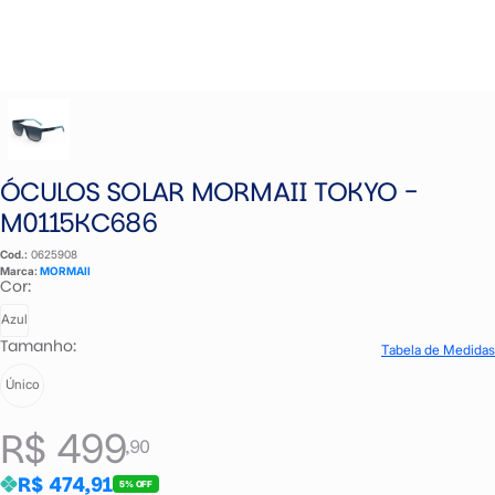
ÓCULOS SOLAR MORMAII TOKYO -
M0115KC686
Cod.:
0625908
Marca:
MORMAII
Cor:
Azul
Tamanho:
Tabela de Medidas
Único
R$ 499
,90
R$ 474,91
5% OFF