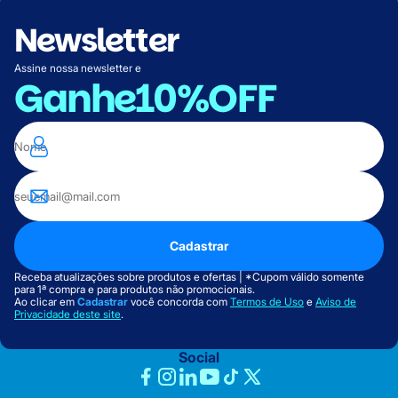
Newsletter
Assine nossa newsletter e
Ganhe
10%OFF
Cadastrar
Receba atualizações sobre produtos e ofertas | *Cupom válido somente
para 1ª compra e para produtos não promocionais.
Ao clicar em
Cadastrar
você concorda com
Termos de Uso
e
Aviso de
Privacidade deste site
.
Social