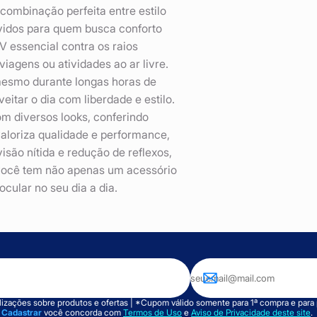
ombinação perfeita entre estilo
vidos para quem busca conforto
 essencial contra os raios
viagens ou atividades ao ar livre.
mesmo durante longas horas de
itar o dia com liberdade e estilo.
om diversos looks, conferindo
valoriza qualidade e performance,
são nítida e redução de reflexos,
 você tem não apenas um acessório
ular no seu dia a dia.
izações sobre produtos e ofertas | *Cupom válido somente para 1ª compra e para
m
Cadastrar
você concorda com
Termos de Uso
e
Aviso de Privacidade deste site
.