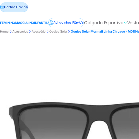
Cartão Flavio's
Calçado Esportivo
Vestu
Achadinhos Flávio's
FEMININO
MASCULINO
INFANTIL
Home
Acessórios
Acessório
Óculos Solar
Óculos Solar Mormaii Linha Chicago - M018