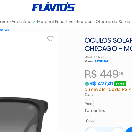
ário
Acessórios
Material Esportivo
Marcas
Ofertas da Sema
4AAT33
ÓCULOS SOLA
CHICAGO - M
Cod.:
0625856
Marca:
MORMAII
R$ 449
,90
R$ 427,41
5% OFF
ou em até 10x de R$ 4
Cor:
Preto
Tamanho:
Único