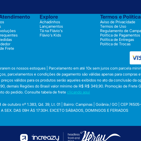
 Atendimento
Explore
Termos e Polític
os
Achadinhos
Aviso de Privacidade
s
Lançamentos
Termos de Uso
evoluções
Tá na Flávio's
Regulamento de Camp
Frequentes
Flávio's Kids
Política de Pagamentos
Medidas
Política de Entregas
ndedor
Política de Trocas
 de Frete
durarem os nossos estoques | Parcelamento em até 10x sem juros com parcela mínim
preços, parcelamentos e condições de pagamento são válidas apenas para compras efe
 Os preços válidos para os produtos serão aqueles exibidos no ato da conclusão da 
, demais Regiões do Brasil valor mínimo de R$ R$ 349,90. Promoção de Frete Gráti
to do pedido. Consulte tabela de frete
clicando aqui
utubro nº 1.383, Qd. 39, Lt. 01 | Bairro: Campinas | Goiânia / GO | CEP 74505
 SEG. A SEX. DAS 09H ÀS 17:30H. EXCETO SÁBADOS, DOMINGOS E FERIADOS