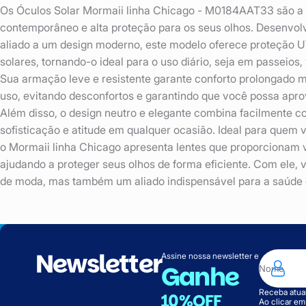
Os Óculos Solar Mormaii linha Chicago - M0184AAT33 são a c
contemporâneo e alta proteção para os seus olhos. Desenvol
aliado a um design moderno, este modelo oferece proteção UV
solares, tornando-o ideal para o uso diário, seja em passeios, 
Sua armação leve e resistente garante conforto prolongado 
uso, evitando desconfortos e garantindo que você possa aprove
Além disso, o design neutro e elegante combina facilmente c
sofisticação e atitude em qualquer ocasião. Ideal para quem 
o Mormaii linha Chicago apresenta lentes que proporcionam vi
ajudando a proteger seus olhos de forma eficiente. Com ele,
de moda, mas também um aliado indispensável para a saúde oc
Newsletter
Assine nossa newsletter e
Ganhe
Receba atual
10%OFF
Ao clicar e