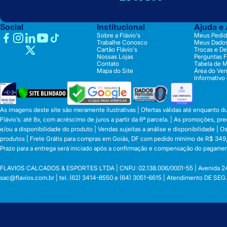
Social
Institucional
Ajuda e
Sobre a Flávio's
Meus Pedid
Trabalhe Conosco
Meus Dado
Cartão Flávio's
Trocas e D
Nossas Lojas
Perguntas 
Contato
Tabela de 
Mapa do Site
Área do Ve
Informativo
As imagens deste site são meramente ilustrativas | Ofertas válidas até enquanto 
Flávio’s: até 8x, com acréscimo de juros a partir da 6ª parcela. | As promoções, 
e/ou a disponibilidade do produto | Vendas sujeitas a análise e disponibilidade |
produtos | Frete Grátis para compras em Goiás, DF com pedido mínimo de R$ 349,90
Prazo para a entrega será iniciado após a confirmação e compensação do pagamen
FLAVIOS CALCADOS & ESPORTES LTDA | CNPJ: 02.138.006/0001-55 | Avenida 24 de o
sac@flavios.com.br
| tel. (62) 3414-8550 e (64) 3051-6615 | Atendimento DE