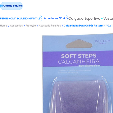
Cartão Flavio's
Calçado Esportivo
Vestu
Achadinhos Flávio's
FEMININO
MASCULINO
INFANTIL
Home
Acessórios
Proteção
Acessório Para Pés
Calcanheira Para Os Pés Palterm - 402