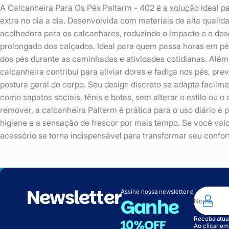
A Calcanheira Para Os Pés Palterm - 402 é a solução ideal p
extra no dia a dia. Desenvolvida com materiais de alta quali
acolhedora para os calcanhares, reduzindo o impacto e o de
prolongado dos calçados. Ideal para quem passa horas em pé
dos pés durante as caminhadas e atividades cotidianas. Além
calcanheira contribui para aliviar dores e fadiga nos pés, pr
postura geral do corpo. Seu design discreto se adapta facilme
como sapatos sociais, tênis e botas, sem alterar o estilo ou o a
remover, a calcanheira Palterm é prática para o uso diário e
higiene e a sensação de frescor por mais tempo. Se você val
acessório se torna indispensável para transformar seu confor
Newsletter
Assine nossa newsletter e
Ganhe
Receba atual
10%OFF
Ao clicar e