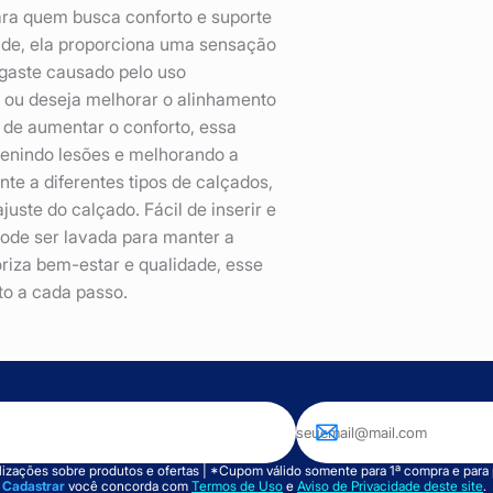
ara quem busca conforto e suporte
dade, ela proporciona uma sensação
sgaste causado pelo uso
 ou deseja melhorar o alinhamento
 de aumentar o conforto, essa
evenindo lesões e melhorando a
nte a diferentes tipos de calçados,
juste do calçado. Fácil de inserir e
 pode ser lavada para manter a
oriza bem-estar e qualidade, esse
to a cada passo.
izações sobre produtos e ofertas | *Cupom válido somente para 1ª compra e para
m
Cadastrar
você concorda com
Termos de Uso
e
Aviso de Privacidade deste site
.