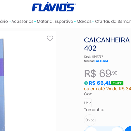
ário
Acessórios
Material Esportivo
Marcas
Ofertas da Sema
CALCANHEIRA 
402
Cod.:
0147737
Marca:
PALTERM
R$ 69
,90
R$ 66,41
5% OFF
ou em até 2x de R$ 34
Cor:
Unic
Tamanho:
Único