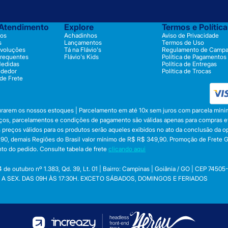
 Atendimento
Explore
Termos e Polític
os
Achadinhos
Aviso de Privacidade
s
Lançamentos
Termos de Uso
evoluções
Tá na Flávio's
Regulamento de Camp
Frequentes
Flávio's Kids
Política de Pagamentos
Medidas
Política de Entregas
ndedor
Política de Trocas
 de Frete
durarem os nossos estoques | Parcelamento em até 10x sem juros com parcela mínim
preços, parcelamentos e condições de pagamento são válidas apenas para compras efe
 Os preços válidos para os produtos serão aqueles exibidos no ato da conclusão da 
, demais Regiões do Brasil valor mínimo de R$ R$ 349,90. Promoção de Frete Gráti
to do pedido. Consulte tabela de frete
clicando aqui
utubro nº 1.383, Qd. 39, Lt. 01 | Bairro: Campinas | Goiânia / GO | CEP 74505
 SEG. A SEX. DAS 09H ÀS 17:30H. EXCETO SÁBADOS, DOMINGOS E FERIADOS