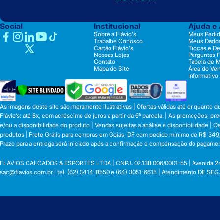
Social
Institucional
Ajuda e
Sobre a Flávio's
Meus Pedid
Trabalhe Conosco
Meus Dado
Cartão Flávio's
Trocas e D
Nossas Lojas
Perguntas 
Contato
Tabela de 
Mapa do Site
Área do Ve
Informativo
As imagens deste site são meramente ilustrativas | Ofertas válidas até enquanto 
Flávio’s: até 8x, com acréscimo de juros a partir da 6ª parcela. | As promoções, 
e/ou a disponibilidade do produto | Vendas sujeitas a análise e disponibilidade |
produtos | Frete Grátis para compras em Goiás, DF com pedido mínimo de R$ 349,90
Prazo para a entrega será iniciado após a confirmação e compensação do pagamen
FLAVIOS CALCADOS & ESPORTES LTDA | CNPJ: 02.138.006/0001-55 | Avenida 24 de o
sac@flavios.com.br
| tel. (62) 3414-8550 e (64) 3051-6615 | Atendimento DE