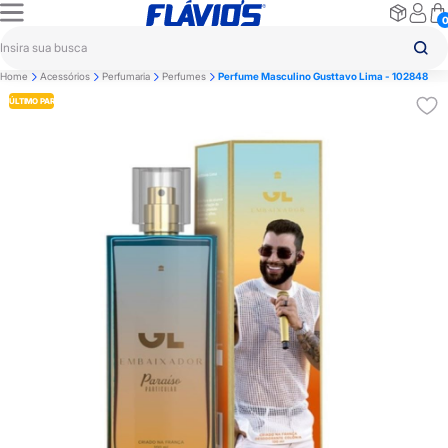
Home
Acessórios
Perfumaria
Perfumes
Perfume Masculino Gusttavo Lima - 102848
ÚLTIMO PAR