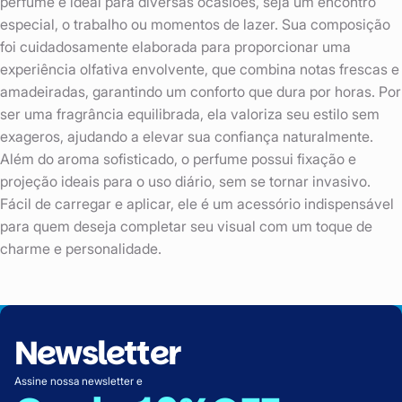
perfume é ideal para diversas ocasiões, seja um encontro
especial, o trabalho ou momentos de lazer. Sua composição
foi cuidadosamente elaborada para proporcionar uma
experiência olfativa envolvente, que combina notas frescas e
amadeiradas, garantindo um conforto que dura por horas. Por
ser uma fragrância equilibrada, ela valoriza seu estilo sem
exageros, ajudando a elevar sua confiança naturalmente.
Além do aroma sofisticado, o perfume possui fixação e
projeção ideais para o uso diário, sem se tornar invasivo.
Fácil de carregar e aplicar, ele é um acessório indispensável
para quem deseja completar seu visual com um toque de
charme e personalidade.
Newsletter
Assine nossa newsletter e