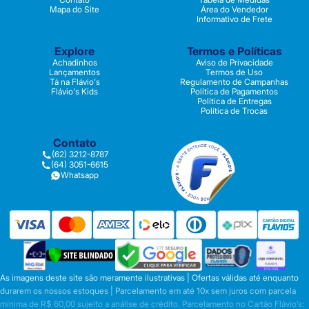
Mapa do Site
Área do Vendedor
Informativo de Frete
Explore
Termos e Políticas
Achadinhos
Aviso de Privacidade
Lançamentos
Termos de Uso
Tá na Flávio's
Regulamento de Campanhas
Flávio's Kids
Política de Pagamentos
Política de Entregas
Política de Trocas
Contato
(62) 3212-8787
(64) 3051-6615
Whatsapp
As imagens deste site são meramente ilustrativas | Ofertas válidas até enquanto
durarem os nossos estoques | Parcelamento em até 10x sem juros com parcela
mínima de R$ 60,00 sujeito a análise de crédito. Parcelamento no Cartão Flávio’s: