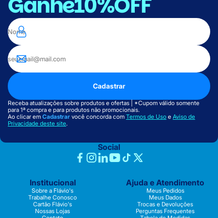
Ganhe
10%OFF
Cadastrar
Receba atualizações sobre produtos e ofertas | *Cupom válido somente
para 1ª compra e para produtos não promocionais.
Ao clicar em
Cadastrar
você concorda com
Termos de Uso
e
Aviso de
Privacidade deste site
.
Social
Institucional
Ajuda e Atendimento
Sobre a Flávio's
Meus Pedidos
Trabalhe Conosco
Meus Dados
Cartão Flávio's
Trocas e Devoluções
Nossas Lojas
Perguntas Frequentes
Contato
Tabela de Medidas