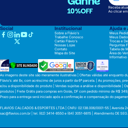
Ganhe
Receba atual
10%OFF
Ao clicar e
Social
Institucional
Ajuda e
Sobre a Flávio's
Meus Pedid
Trabalhe Conosco
Meus Dado
Cartão Flávio's
Trocas e D
Nossas Lojas
Perguntas 
Contato
Tabela de 
Mapa do Site
Área do Ve
Informativo
As imagens deste site são meramente ilustrativas | Ofertas válidas até enquanto 
Flávio’s: até 8x, com acréscimo de juros a partir da 6ª parcela. | As promoções, 
e/ou a disponibilidade do produto | Vendas sujeitas a análise e disponibilidade |
produtos | Frete Grátis para compras em Goiás, DF com pedido mínimo de R$ 349,90
Prazo para a entrega será iniciado após a confirmação e compensação do pagamen
FLAVIOS CALCADOS & ESPORTES LTDA | CNPJ: 02.138.006/0001-55 | Avenida 24 de o
sac@flavios.com.br
| tel. (62) 3414-8550 e (64) 3051-6615 | Atendimento DE