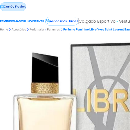
Cartão Flavio's
Calçado Esportivo
Vestu
Achadinhos Flávio's
FEMININO
MASCULINO
INFANTIL
Home
Acessórios
Perfumaria
Perfumes
Perfume Feminino Libre Yves Saint Laurent Eau