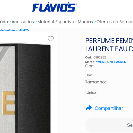
ário
Acessórios
Material Esportivo
Marcas
Ofertas da Sema
 de Parfum - 648425
PERFUME FEMIN
LAURENT EAU 
Cod.:
0592852
Marca:
YVES SAINT LAURENT
Cor:
Unic
Tamanho:
Único
Compartilhar
Se