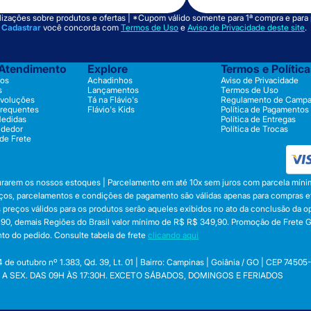
izações sobre produtos e ofertas | *Cupom válido somente para 1ª compra e para
m
Cadastrar
você concorda com
Termos de Uso
e
Aviso de Privacidade deste site
.
 Atendimento
Explore
Termos e Polític
os
Achadinhos
Aviso de Privacidade
s
Lançamentos
Termos de Uso
evoluções
Tá na Flávio's
Regulamento de Camp
Frequentes
Flávio's Kids
Política de Pagamentos
Medidas
Política de Entregas
ndedor
Política de Trocas
 de Frete
durarem os nossos estoques | Parcelamento em até 10x sem juros com parcela mínim
preços, parcelamentos e condições de pagamento são válidas apenas para compras efe
 Os preços válidos para os produtos serão aqueles exibidos no ato da conclusão da 
, demais Regiões do Brasil valor mínimo de R$ R$ 349,90. Promoção de Frete Gráti
to do pedido. Consulte tabela de frete
clicando aqui
utubro nº 1.383, Qd. 39, Lt. 01 | Bairro: Campinas | Goiânia / GO | CEP 74505
 SEG. A SEX. DAS 09H ÀS 17:30H. EXCETO SÁBADOS, DOMINGOS E FERIADOS