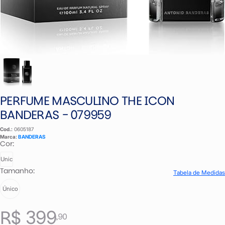
PERFUME MASCULINO THE ICON
BANDERAS - 079959
Cod.:
0605187
Marca:
BANDERAS
Cor:
Unic
Tamanho:
Tabela de Medidas
Único
R$ 399
,90