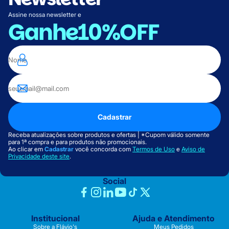
Assine nossa newsletter e
Ganhe
10%OFF
Cadastrar
Receba atualizações sobre produtos e ofertas | *Cupom válido somente
para 1ª compra e para produtos não promocionais.
Ao clicar em
Cadastrar
você concorda com
Termos de Uso
e
Aviso de
Privacidade deste site
.
Social
Institucional
Ajuda e Atendimento
Sobre a Flávio's
Meus Pedidos