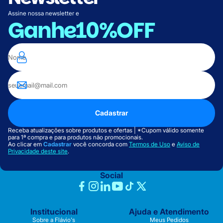
Assine nossa newsletter e
Ganhe
10%OFF
Cadastrar
Receba atualizações sobre produtos e ofertas | *Cupom válido somente
para 1ª compra e para produtos não promocionais.
Ao clicar em
Cadastrar
você concorda com
Termos de Uso
e
Aviso de
Privacidade deste site
.
Social
Institucional
Ajuda e Atendimento
Sobre a Flávio's
Meus Pedidos