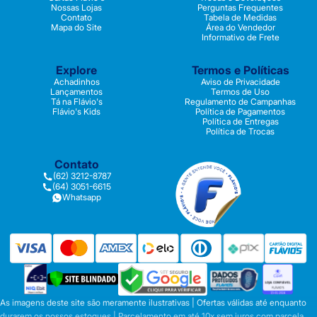
Nossas Lojas
Perguntas Frequentes
Contato
Tabela de Medidas
Mapa do Site
Área do Vendedor
Informativo de Frete
Explore
Termos e Políticas
Achadinhos
Aviso de Privacidade
Lançamentos
Termos de Uso
Tá na Flávio's
Regulamento de Campanhas
Flávio's Kids
Política de Pagamentos
Política de Entregas
Política de Trocas
Contato
(62) 3212-8787
(64) 3051-6615
Whatsapp
As imagens deste site são meramente ilustrativas | Ofertas válidas até enquanto
durarem os nossos estoques | Parcelamento em até 10x sem juros com parcela