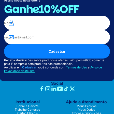
Assine nossa newsletter e
Ganhe
10%OFF
Cadastrar
Receba atualizações sobre produtos e ofertas | *Cupom válido somente
para 1ª compra e para produtos não promocionais.
Ao clicar em
Cadastrar
você concorda com
Termos de Uso
e
Aviso de
Privacidade deste site
.
Social
Institucional
Ajuda e Atendimento
Sobre a Flávio's
Meus Pedidos
Trabalhe Conosco
Meus Dados
Cartão Flávio's
Trocas e Devoluções