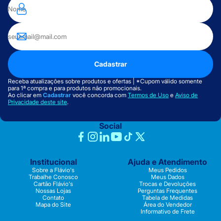
Cadastrar
Receba atualizações sobre produtos e ofertas | *Cupom válido somente
para 1ª compra e para produtos não promocionais.
Ao clicar em
Cadastrar
você concorda com
Termos de Uso
e
Aviso de
Privacidade deste site
.
Social
Institucional
Ajuda e Atendimento
Sobre a Flávio's
Meus Pedidos
Trabalhe Conosco
Meus Dados
Cartão Flávio's
Trocas e Devoluções
Nossas Lojas
Perguntas Frequentes
Contato
Tabela de Medidas
Mapa do Site
Área do Vendedor
Informativo de Frete