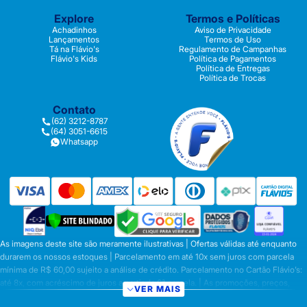
Explore
Termos e Políticas
Achadinhos
Aviso de Privacidade
Lançamentos
Termos de Uso
Tá na Flávio's
Regulamento de Campanhas
Flávio's Kids
Política de Pagamentos
Política de Entregas
Política de Trocas
Contato
(62) 3212-8787
(64) 3051-6615
Whatsapp
As imagens deste site são meramente ilustrativas | Ofertas válidas até enquanto
durarem os nossos estoques | Parcelamento em até 10x sem juros com parcela
mínima de R$ 60,00 sujeito a análise de crédito. Parcelamento no Cartão Flávio’s:
até 8x, com acréscimo de juros a partir da 6ª parcela. | As promoções, preços,
VER MAIS
parcelamentos e condições de pagamento são válidas apenas para compras