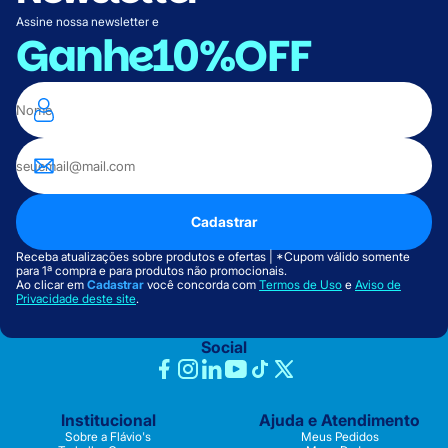
Assine nossa newsletter e
Ganhe
10%OFF
Cadastrar
Receba atualizações sobre produtos e ofertas | *Cupom válido somente
para 1ª compra e para produtos não promocionais.
Ao clicar em
Cadastrar
você concorda com
Termos de Uso
e
Aviso de
Privacidade deste site
.
Social
Institucional
Ajuda e Atendimento
Sobre a Flávio's
Meus Pedidos