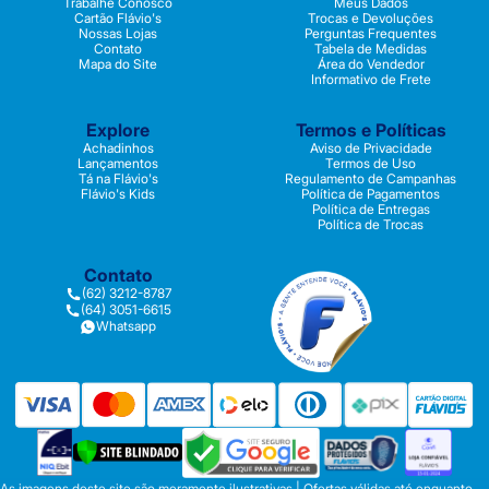
Trabalhe Conosco
Meus Dados
Cartão Flávio's
Trocas e Devoluções
Nossas Lojas
Perguntas Frequentes
Contato
Tabela de Medidas
Mapa do Site
Área do Vendedor
Informativo de Frete
Explore
Termos e Políticas
Achadinhos
Aviso de Privacidade
Lançamentos
Termos de Uso
Tá na Flávio's
Regulamento de Campanhas
Flávio's Kids
Política de Pagamentos
Política de Entregas
Política de Trocas
Contato
(62) 3212-8787
(64) 3051-6615
Whatsapp
As imagens deste site são meramente ilustrativas | Ofertas válidas até enquanto