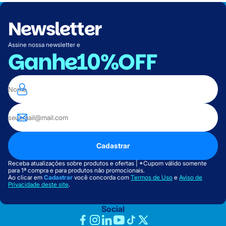
Newsletter
Assine nossa newsletter e
Ganhe
10%OFF
Cadastrar
Receba atualizações sobre produtos e ofertas | *Cupom válido somente
para 1ª compra e para produtos não promocionais.
Ao clicar em
Cadastrar
você concorda com
Termos de Uso
e
Aviso de
Privacidade deste site
.
Social