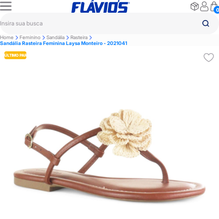
Home
Feminino
Sandália
Rasteira
Sandália Rasteira Feminina Laysa Monteiro - 2021041
ÚLTIMO PAR