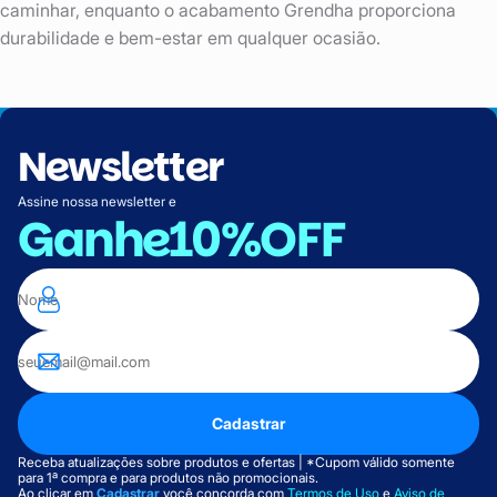
caminhar, enquanto o acabamento Grendha proporciona
durabilidade e bem-estar em qualquer ocasião.
Newsletter
Assine nossa newsletter e
Ganhe
10%OFF
Cadastrar
Receba atualizações sobre produtos e ofertas | *Cupom válido somente
para 1ª compra e para produtos não promocionais.
Ao clicar em
Cadastrar
você concorda com
Termos de Uso
e
Aviso de