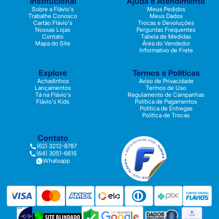
Institucional
Ajuda e Atendimento
Sobre a Flávio's
Meus Pedidos
Trabalhe Conosco
Meus Dados
Cartão Flávio's
Trocas e Devoluções
Nossas Lojas
Perguntas Frequentes
Contato
Tabela de Medidas
Mapa do Site
Área do Vendedor
Informativo de Frete
Explore
Termos e Políticas
Achadinhos
Aviso de Privacidade
Lançamentos
Termos de Uso
Tá na Flávio's
Regulamento de Campanhas
Flávio's Kids
Política de Pagamentos
Política de Entregas
Política de Trocas
Contato
(62) 3212-8787
(64) 3051-6615
Whatsapp