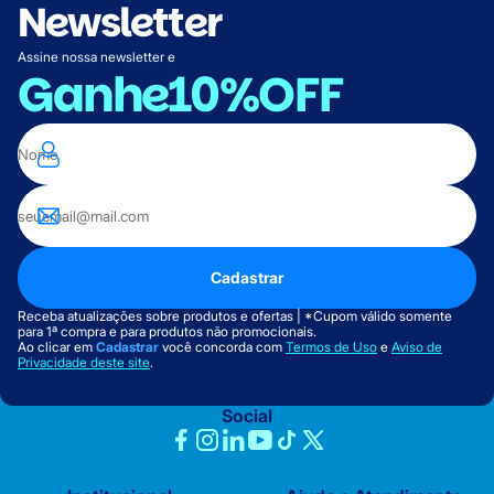
Newsletter
Assine nossa newsletter e
Ganhe
10%OFF
Cadastrar
Receba atualizações sobre produtos e ofertas | *Cupom válido somente
para 1ª compra e para produtos não promocionais.
Ao clicar em
Cadastrar
você concorda com
Termos de Uso
e
Aviso de
Privacidade deste site
.
Social