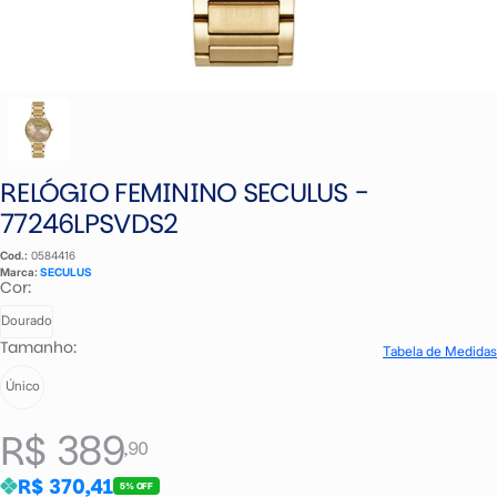
RELÓGIO FEMININO SECULUS -
77246LPSVDS2
Cod.:
0584416
Marca:
SECULUS
Cor:
Dourado
Tamanho:
Tabela de Medidas
Único
R$ 389
,90
R$ 370,41
5% OFF