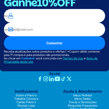
Ganhe
10%OFF
Cadastrar
Receba atualizações sobre produtos e ofertas | *Cupom válido somente
para 1ª compra e para produtos não promocionais.
Ao clicar em
Cadastrar
você concorda com
Termos de Uso
e
Aviso de
Privacidade deste site
.
Social
Institucional
Ajuda e Atendimento
Sobre a Flávio's
Meus Pedidos
Trabalhe Conosco
Meus Dados
Cartão Flávio's
Trocas e Devoluções
Nossas Lojas
Perguntas Frequentes
Contato
Tabela de Medidas