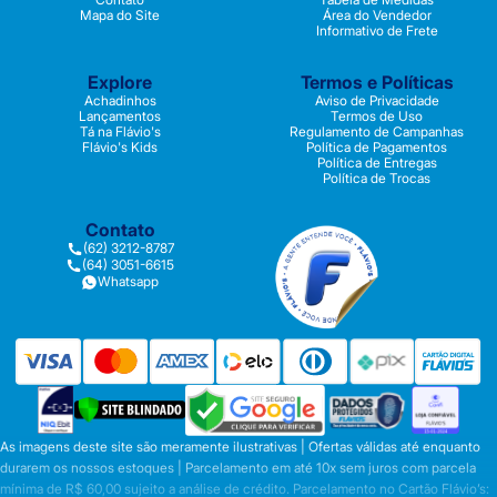
Mapa do Site
Área do Vendedor
Informativo de Frete
Explore
Termos e Políticas
Achadinhos
Aviso de Privacidade
Lançamentos
Termos de Uso
Tá na Flávio's
Regulamento de Campanhas
Flávio's Kids
Política de Pagamentos
Política de Entregas
Política de Trocas
Contato
(62) 3212-8787
(64) 3051-6615
Whatsapp
As imagens deste site são meramente ilustrativas | Ofertas válidas até enquanto
durarem os nossos estoques | Parcelamento em até 10x sem juros com parcela
mínima de R$ 60,00 sujeito a análise de crédito. Parcelamento no Cartão Flávio’s: