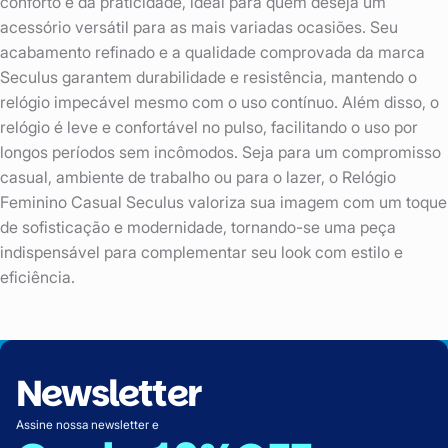
conforto e da praticidade, ideal para quem deseja um
acessório versátil para as mais variadas ocasiões. Seu
acabamento refinado e a qualidade comprovada da marca
Seculus garantem durabilidade e resistência, mantendo o
relógio impecável mesmo com o uso contínuo. Além disso, o
relógio é leve e confortável no pulso, facilitando o uso por
longos períodos sem incômodos. Seja para um compromisso
casual, ambiente de trabalho ou para o lazer, o Relógio
Feminino Casual Seculus valoriza sua imagem com um toque
de sofisticação e modernidade, tornando-se uma peça
indispensável para complementar seu look com estilo e
eficiência.
Newsletter
Assine nossa newsletter e