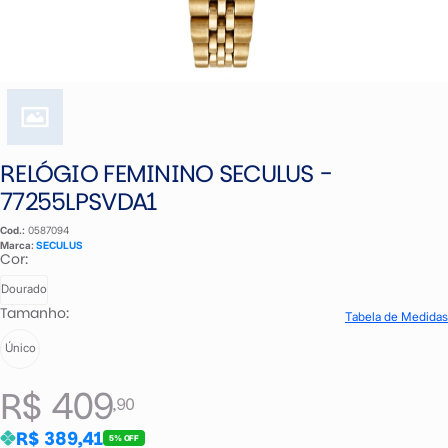
RELÓGIO FEMININO SECULUS -
77255LPSVDA1
Cod.:
0587094
Marca:
SECULUS
Cor:
Dourado
Tamanho:
Tabela de Medidas
Único
R$ 409
,90
R$ 389,41
5% OFF