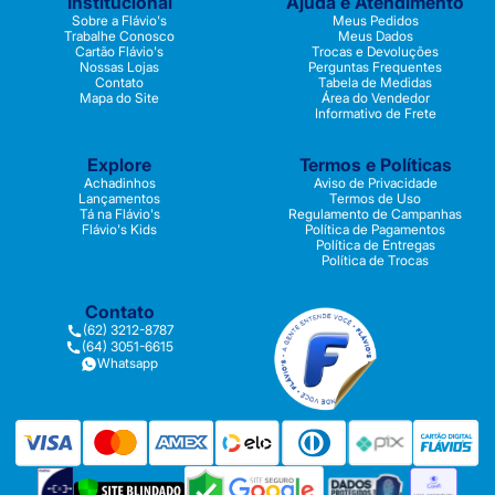
Institucional
Ajuda e Atendimento
Sobre a Flávio's
Meus Pedidos
Trabalhe Conosco
Meus Dados
Cartão Flávio's
Trocas e Devoluções
Nossas Lojas
Perguntas Frequentes
Contato
Tabela de Medidas
Mapa do Site
Área do Vendedor
Informativo de Frete
Explore
Termos e Políticas
Achadinhos
Aviso de Privacidade
Lançamentos
Termos de Uso
Tá na Flávio's
Regulamento de Campanhas
Flávio's Kids
Política de Pagamentos
Política de Entregas
Política de Trocas
Contato
(62) 3212-8787
(64) 3051-6615
Whatsapp