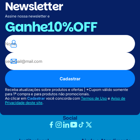
Newsletter
Assine nossa newsletter e
Ganhe
10%OFF
Cadastrar
Receba atualizações sobre produtos e ofertas | *Cupom válido somente
para 1ª compra e para produtos não promocionais.
Ao clicar em
Cadastrar
você concorda com
Termos de Uso
e
Aviso de
Privacidade deste site
.
Social