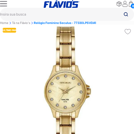
Home
Tá na Flávio's
Relógio Feminino Seculus - 77330LPSVDA1
ÚLTIMO PAR