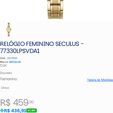
RELÓGIO FEMININO SECULUS -
77330LPSVDA1
Cod.:
0631696
Marca:
SECULUS
Cor:
Dourado
Tamanho:
Tabela de Medidas
Único
R$ 459
,90
R$ 436,91
5% OFF