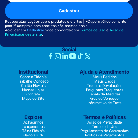
Cadastrar
Receba atualizações sobre produtos e ofertas | *Cupom válido somente
para 1ª compra e para produtos não promocionais.
Ao clicar em
Cadastrar
você concorda com
Termos de Uso
e
Aviso de
Privacidade deste site
.
Social
Institucional
Ajuda e Atendimento
Sobre a Flávio's
Meus Pedidos
Trabalhe Conosco
Meus Dados
Cartão Flávio's
Trocas e Devoluções
Nossas Lojas
Perguntas Frequentes
Contato
Tabela de Medidas
Mapa do Site
Área do Vendedor
Informativo de Frete
Explore
Termos e Políticas
Achadinhos
Aviso de Privacidade
Lançamentos
Termos de Uso
Tá na Flávio's
Regulamento de Campanhas
Flávio's Kids
Política de Pagamentos