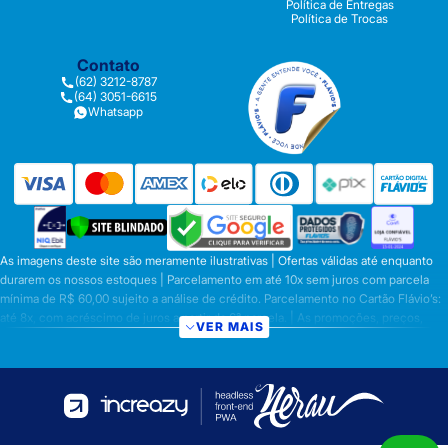
Política de Entregas
Política de Trocas
Contato
(62) 3212-8787
(64) 3051-6615
Whatsapp
As imagens deste site são meramente ilustrativas | Ofertas válidas até enquanto
durarem os nossos estoques | Parcelamento em até 10x sem juros com parcela
mínima de R$ 60,00 sujeito a análise de crédito. Parcelamento no Cartão Flávio’s:
até 8x, com acréscimo de juros a partir da 6ª parcela. | As promoções, preços,
VER MAIS
parcelamentos e condições de pagamento são válidas apenas para compras
efetuadas nesta loja virtual | A inclusão no carrinho não garante o preço e/ou a
disponibilidade do produto | Vendas sujeitas a análise e disponibilidade | Os
preços válidos para os produtos serão aqueles exibidos no ato da conclusão da
operação, conforme exibição, e desde que haja disponibilidade dos produtos |
Frete Grátis para compras em Goiás, DF com pedido mínimo de R$ 349,90,