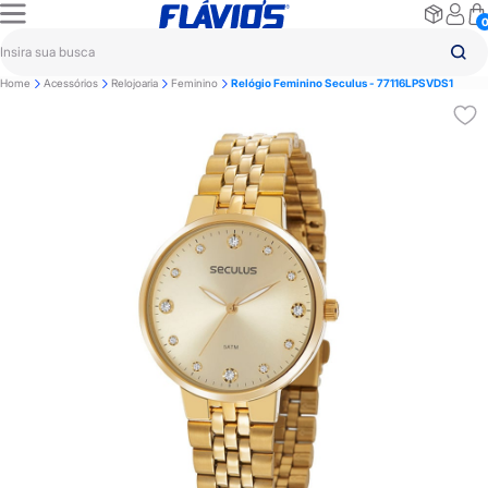
Home
Acessórios
Relojoaria
Feminino
Relógio Feminino Seculus - 77116LPSVDS1